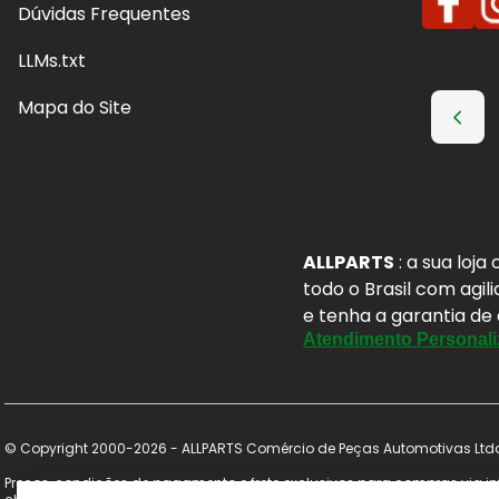
Dúvidas Frequentes
LLMs.txt
Mapa do Site
ALLPARTS
: a sua loj
todo o Brasil com agil
e tenha a garantia de
Atendimento Personali
© Copyright 2000-2026 - ALLPARTS Comércio de Peças Automotivas Ltda 
Preços, condições de pagamento e frete exclusivos para compras via int