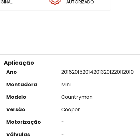
IGINAL
AUTORIZADO
Aplicação
Ano
2016
2015
2014
2013
2012
2011
2010
Montadora
Mini
Modelo
Countryman
Versão
Cooper
Motorização
-
Válvulas
-