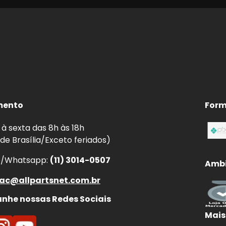
mento
Form
à sexta das 8h às 18h
 de Brasília/Exceto feriados)
e/Whatsapp:
(11) 3014-0507
Ambi
ac@allpartsnet.com.br
he nossas Redes Sociais
Mais