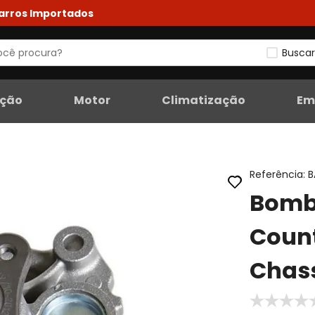
Carros Importados
Buscar
eção
Motor
Climatização
Em
Referência
:
B
Bomb
Coun
Chass