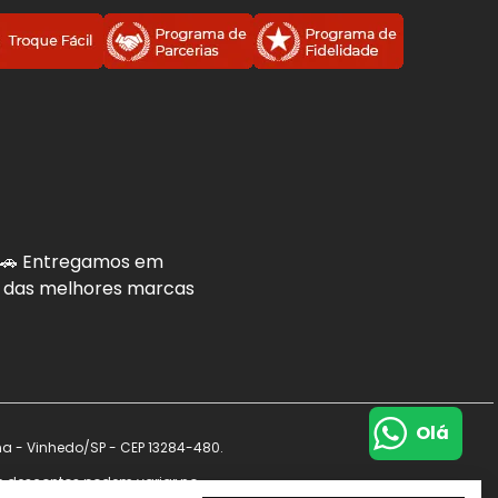
. 🚗 Entregamos em
is das melhores marcas
Olá
na - Vinhedo/SP - CEP 13284-480.
s e descontos podem variar no