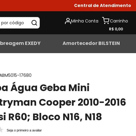
Central de Atendimento
Minha Conta
 por código
R$ 0,00
breagem EXEDY
Amortecedor BILSTEIN
ABM5015-17680
a Água Geba Mini
tryman Cooper 2010-2016
i R60; Bloco N16, N18
Seja o primeiro a avaliar