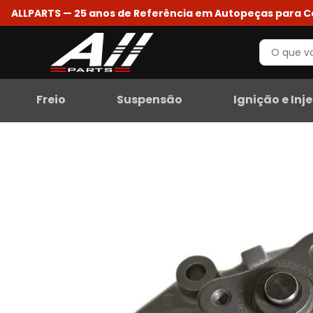
ALLPARTS — 25 anos de Referência em Autopeças para 
Freio
Suspensão
Ignição e Inj