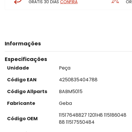
GRÁTIS 30 DIAS
CONFIRA
OR
Informações
Especificações
Unidade
Peça
Código EAN
4250835404788
Código Allparts
BABM5015
Fabricante
Geba
11517648827 1201H8 115186048
Código OEM
88 11517550484