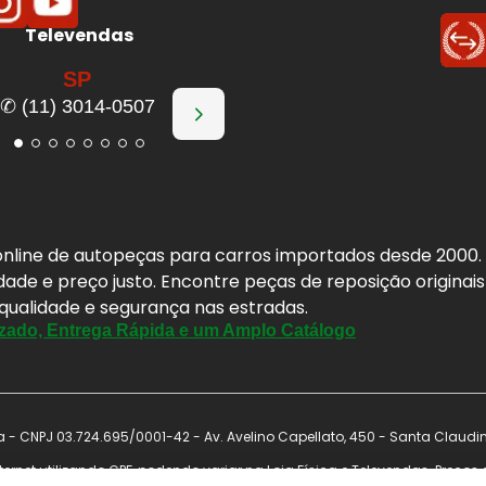
Televendas
SP
✆ (11) 3014-0507
a online de autopeças para carros importados desde 2000
idade e preço justo. Encontre peças de reposição origina
 qualidade e segurança nas estradas.
zado, Entrega Rápida e um Amplo Catálogo
- CNPJ 03.724.695/0001-42 - Av. Avelino Capellato, 450 - Santa Claudi
ernet utilizando CPF, podendo variar na Loja Física e Televendas. Preço