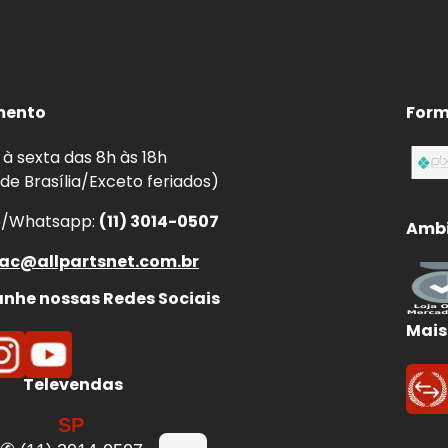
mento
Form
à sexta das 8h às 18h
 de Brasília/Exceto feriados)
e/Whatsapp:
(11) 3014-0507
Ambi
ac@allpartsnet.com.br
he nossas Redes Sociais
Mais
Televendas
SP