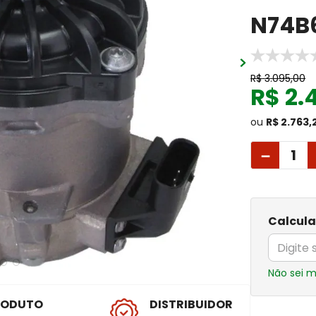
N74B
R$
3
.
095
,
00
R$
2
.
ou
R$ 2.763,
－
Calcula
Não sei 
RODUTO
DISTRIBUIDOR