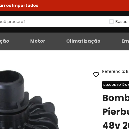
Carros Importados
Buscar
eção
Motor
Climatização
Em
Referência
:
B
DESCONTO 10% 
Bomba
Pierb
48v 2