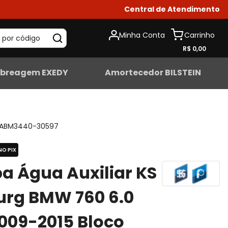
Central de Atendimento
Minha Conta
 por código
R$ 0,00
breagem EXEDY
Amortecedor BILSTEIN
ABM3440-30597
NO PIX
 Água Auxiliar KS
urg BMW 760 6.0
009-2015 Bloco