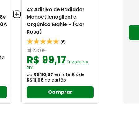
S
4x Aditivo de Radiador
48v
Monoetilenoglicol e
60A
Orgânico Mahle - (Cor
Rosa)
(6)
R$
123
,
96
R$
99
,
17
de
à vista no
PIX
ou
R$ 110,67
em até
10
x
de
R$ 11,06
no cartão
Comprar