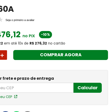
60A
Seja o primeiro a avaliar
476
,
12
-10%
no PIX
22
em até
10
x
de
R$ 276,32
no cartão
＋
COMPRAR AGORA
r frete e prazo de entrega
Calcular
meu CEP