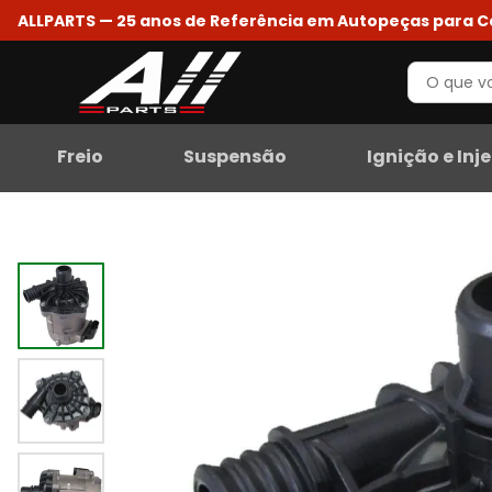
ALLPARTS — 25 anos de Referência em Autopeças para 
Freio
Suspensão
Ignição e Inj