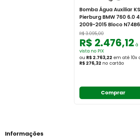
Bomba Água Auxiliar K
Pierburg BMW 760 6.0 
2009-2015 Bloco N74B
R$
3
.
095
,
00
R$
2
.
476
,
12
à
vista no PIX
ou
R$ 2.763,22
em até
10
x
R$ 276,32
no cartão
Comprar
Informações