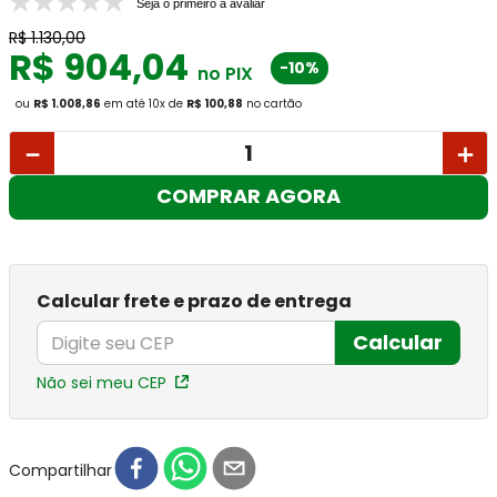
Seja o primeiro a avaliar
R$
1
.
130
,
00
R$
904
,
04
-10%
no PIX
ou
R$ 1.008,86
em até
10
x
de
R$ 100,88
no cartão
－
＋
COMPRAR AGORA
Calcular frete e prazo de entrega
Calcular
Não sei meu CEP
Compartilhar