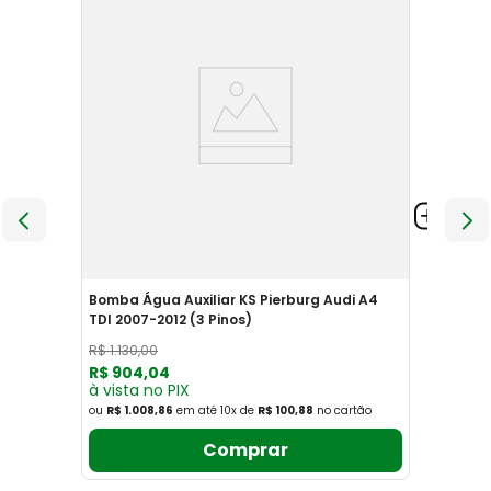
Bomba Água Auxiliar KS Pierburg Audi A4
TDI 2007-2012 (3 Pinos)
R$
1
.
130
,
00
R$
904
,
04
à vista no PIX
ou
R$ 1.008,86
em até
10
x
de
R$ 100,88
no cartão
Comprar