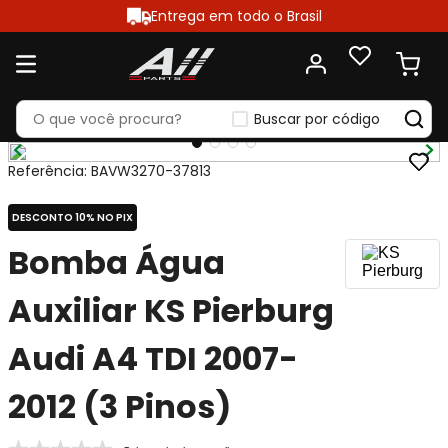
Entrega em todo o Brasil
Buscar por código
Referência
:
BAVW3270-37813
DESCONTO 10% NO PIX
Bomba Água
Auxiliar KS Pierburg
Audi A4 TDI 2007-
2012 (3 Pinos)