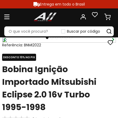
Entrega em todo o Brasil
Buscar por código
Referência
:
BNMI2022
DESCONTO 10% NO PIX
Bobina Ignição
Importado Mitsubishi
Eclipse 2.0 16v Turbo
1995-1998