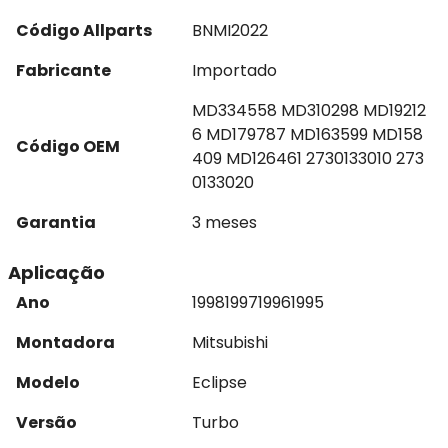
Código Allparts
BNMI2022
Fabricante
Importado
MD334558 MD310298 MD19212
6 MD179787 MD163599 MD158
Código OEM
409 MD126461 2730133010 273
0133020
Garantia
3 meses
Aplicação
Ano
1998
1997
1996
1995
Montadora
Mitsubishi
Modelo
Eclipse
Versão
Turbo