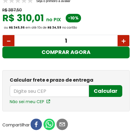
Seja o primeiro a avaliar
R$
387
,
50
R$
310
,
01
-10%
no PIX
ou
R$ 345,96
em até
10
x
de
R$ 34,59
no cartão
－
＋
COMPRAR AGORA
Calcular frete e prazo de entrega
Calcular
Não sei meu CEP
Compartilhar