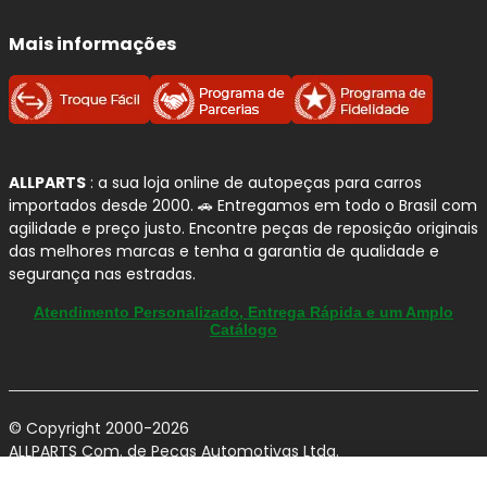
Mais informações
ALLPARTS
: a sua loja online de autopeças para carros
importados desde 2000. 🚗 Entregamos em todo o Brasil com
agilidade e preço justo. Encontre peças de reposição originais
das melhores marcas e tenha a garantia de qualidade e
segurança nas estradas.
Atendimento Personalizado, Entrega Rápida e um Amplo
Catálogo
© Copyright 2000-2026
ALLPARTS Com. de Peças Automotivas Ltda.
CNPJ 03.724.695/0001-42 - Av. Avelino Capellato, 450 - Santa