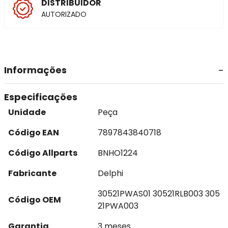
DISTRIBUIDOR
AUTORIZADO
Informações
Especificações
Unidade
Peça
Código EAN
7897843840718
Código Allparts
BNHO1224
Fabricante
Delphi
30521PWAS01 30521RLB003 305
Código OEM
21PWA003
Garantia
3 meses