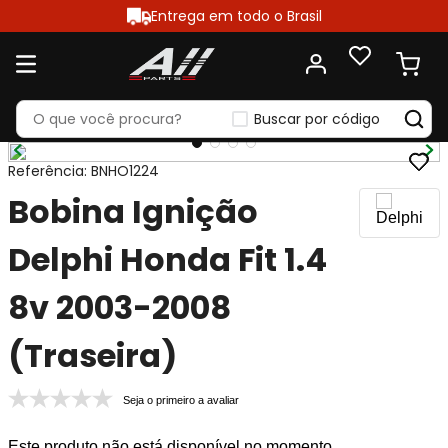
Entrega em todo o Brasil
Buscar por código
Referência
:
BNHO1224
Bobina Ignição
Delphi Honda Fit 1.4
8v 2003-2008
(Traseira)
Seja o primeiro a avaliar
Este produto não está disponível no momento