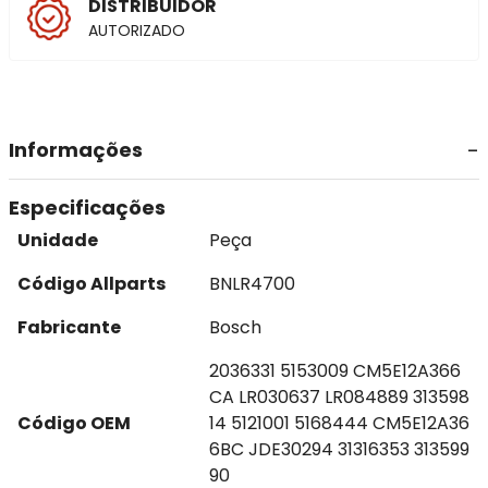
DISTRIBUIDOR
AUTORIZADO
Informações
Especificações
Unidade
Peça
Código Allparts
BNLR4700
Fabricante
Bosch
2036331 5153009 CM5E12A366
CA LR030637 LR084889 313598
Código OEM
14 5121001 5168444 CM5E12A36
6BC JDE30294 31316353 313599
90