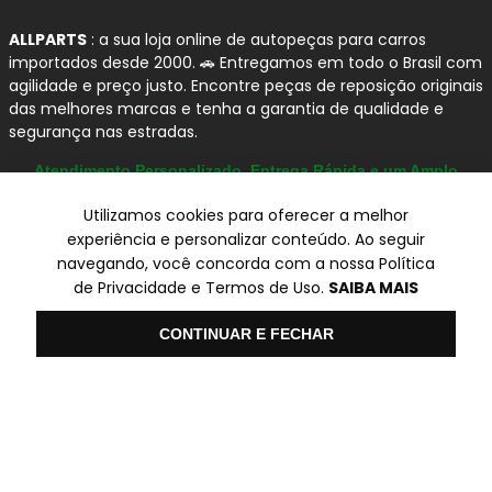
ALLPARTS
: a sua loja online de autopeças para carros
importados desde 2000. 🚗 Entregamos em todo o Brasil com
agilidade e preço justo. Encontre peças de reposição originais
das melhores marcas e tenha a garantia de qualidade e
segurança nas estradas.
Atendimento Personalizado, Entrega Rápida e um Amplo
Catálogo
Utilizamos cookies para oferecer a melhor
experiência e personalizar conteúdo. Ao seguir
navegando, você concorda com a nossa Política
© Copyright 2000-2026
de Privacidade e Termos de Uso.
SAIBA MAIS
ALLPARTS Com. de Peças Automotivas Ltda.
CNPJ 03.724.695/0001-42 - Av. Avelino Capellato, 450 - Santa
Olá
CONTINUAR E FECHAR
Claudina - Vinhedo/SP - CEP 13284-480.
Preços, condições de pagamento e frete exclusivos para compras via
internet utilizando CPF, podendo variar na Loja Física e Televendas.
Preços e descontos podem variar no checkout.
Certifique-se de revisar o seu carrinho para obter o preço final antes
de concluir a compra.
Vendas sujeitas a análise e confirmação de dados.