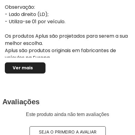
Observação:
- Lado direito (LD);
- Utiliza-se 01 por veículo.
Os produtos Aplus são projetados para serem a sua
melhor escolha.
Aplus são produtos originais em fabricantes de
veículos na Europa.
São ideais para aqueles consumidores que se
Ver mais
recusam a terem que escolher entre preço ou
qualidade, com Aplus você tem os dois !! Com Aplus
você consegue manter a qualidade e a originalidade
do seu veículo pois eles seguem ou até melhoram os
Avaliações
padrões originais estipulados pela montadora do seu
carro. Se você deseja reestabelecer o desempenho
Este produto ainda não tem avaliações
e a dirigibilidade original do seu veículo escolha a
Aplus
SEJA O PRIMEIRO A AVALIAR