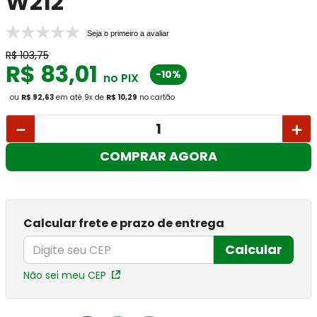
W212
Seja o primeiro a avaliar
R$
103
,
75
R$
83
,
01
-10%
no PIX
ou
R$ 92,63
em até
9
x
de
R$ 10,29
no cartão
－
＋
COMPRAR AGORA
Calcular frete e prazo de entrega
Calcular
Não sei meu CEP