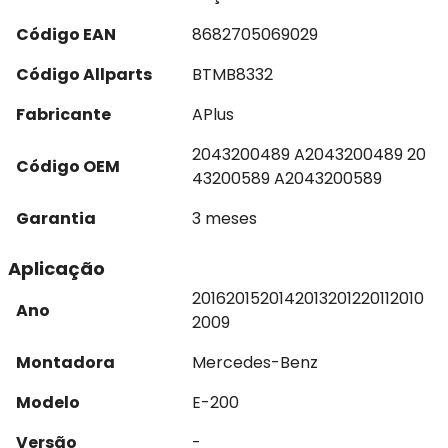
Código EAN
8682705069029
Código Allparts
BTMB8332
Fabricante
APlus
2043200489 A2043200489 20
Código OEM
43200589 A2043200589
Garantia
3 meses
Aplicação
2016
2015
2014
2013
2012
2011
2010
Ano
2009
Montadora
Mercedes-Benz
Modelo
E-200
Versão
-