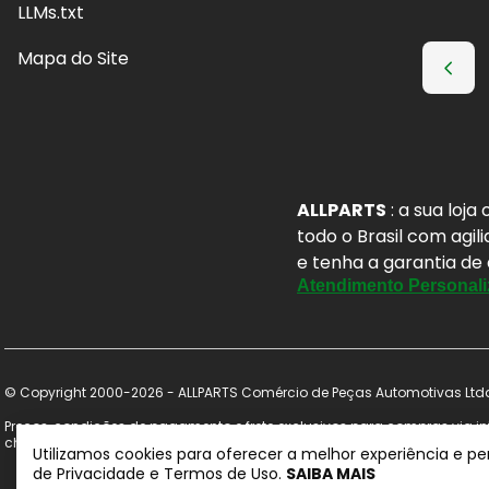
LLMs.txt
Mapa do Site
ALLPARTS
: a sua loj
todo o Brasil com agil
e tenha a garantia de
Atendimento Personali
© Copyright 2000-2026 - ALLPARTS Comércio de Peças Automotivas Ltda 
Preços, condições de pagamento e frete exclusivos para compras via int
checkout. Certifique-se de revisar o seu carrinho para obter o preço fi
Utilizamos cookies para oferecer a melhor experiência e p
de Privacidade e Termos de Uso.
SAIBA MAIS