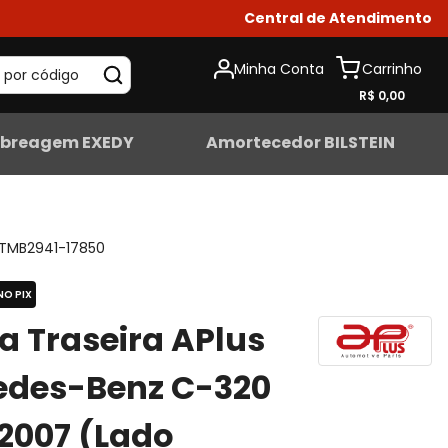
Central de Atendimento
Minha Conta
 por código
R$ 0,00
breagem EXEDY
Amortecedor BILSTEIN
TMB2941-17850
NO PIX
ta Traseira APlus
edes-Benz C-320
2007 (Lado