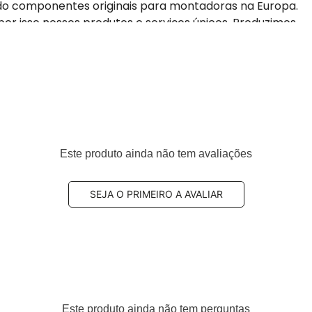
do componentes originais para montadoras na Europa.
por isso nossos produtos e serviços únicos. Produzimos
ados: ISO 9001: 2015, ISO 2701: 2013 TS EN ISO 14001: 2015
quia.
 máxima tração, pilotagem precisa e segurança.
nforto e retira as vibrações.
Este produto ainda não tem avaliações
PA e com certificado INMETRO.
SEJA O PRIMEIRO A AVALIAR
Este produto ainda não tem perguntas