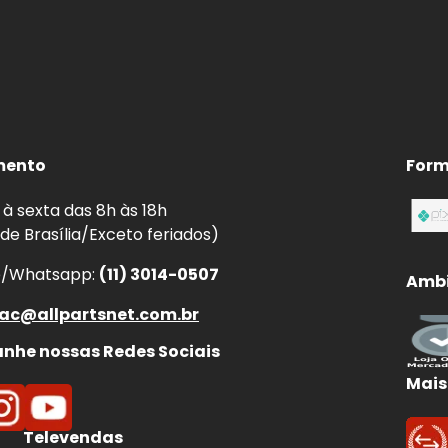
mento
Form
à sexta das 8h às 18h
 de Brasília/Exceto feriados)
e/Whatsapp:
(11) 3014-0507
Ambi
ac@allpartsnet.com.br
he nossas Redes Sociais
Mais
Televendas