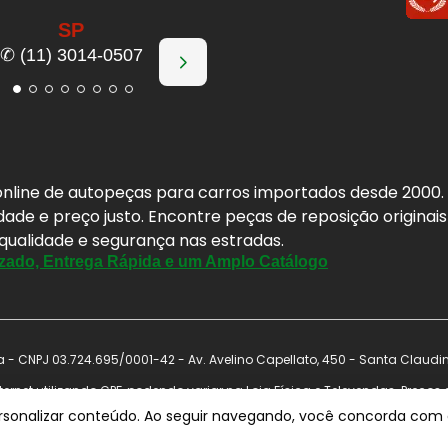
SP
✆ (11) 3014-0507
a online de autopeças para carros importados desde 2000
idade e preço justo. Encontre peças de reposição origina
 qualidade e segurança nas estradas.
zado, Entrega Rápida e um Amplo Catálogo
- CNPJ 03.724.695/0001-42 - Av. Avelino Capellato, 450 - Santa Claudi
ernet utilizando CPF, podendo variar na Loja Física e Televendas. Preço
nal antes de concluir a compra. Vendas sujeitas a análise e confirmação 
ersonalizar conteúdo. Ao seguir navegando, você concorda com a