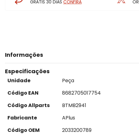
GRÁTIS 30 DIAS
CONFIRA
OR
Informações
Especificações
Unidade
Peça
Código EAN
8682705017754
Código Allparts
BTMB2941
Fabricante
APlus
Código OEM
2033200789