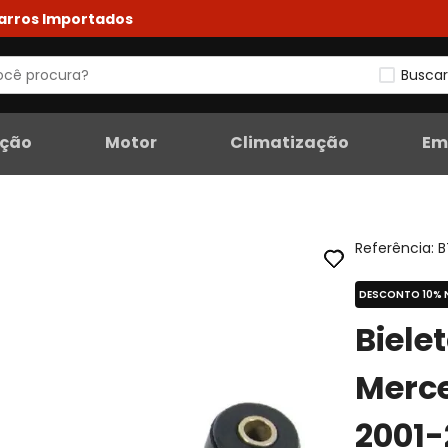
Carros Importados
Buscar
eção
Motor
Climatização
Em
Referência
:
B
DESCONTO 10% 
Biele
Merc
2001-