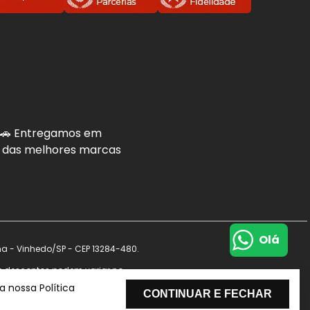
. 🚗 Entregamos em
is das melhores marcas
Olá
na - Vinhedo/SP - CEP 13284-480.
s e descontos podem variar no
de dados.
 nossa Política
CONTINUAR E FECHAR