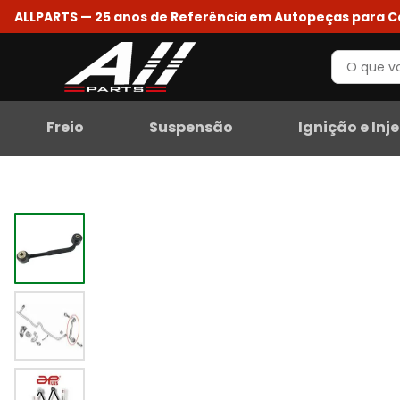
ALLPARTS — 25 anos de Referência em Autopeças para 
Freio
Suspensão
Ignição e Inj