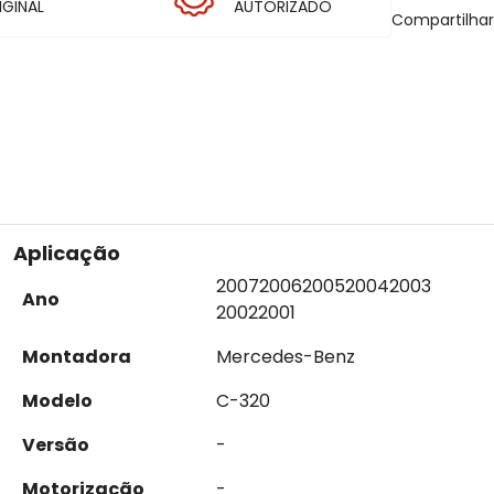
IGINAL
AUTORIZADO
Compartilha
Aplicação
2007
2006
2005
2004
2003
Ano
2002
2001
Montadora
Mercedes-Benz
Modelo
C-320
Versão
-
Motorização
-