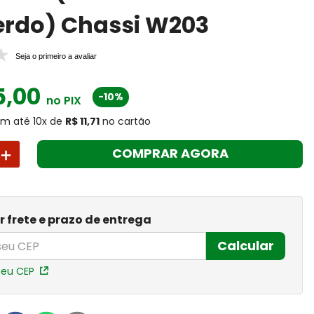
erdo) Chassi W203
Seja o primeiro a avaliar
5
,
00
-10%
no PIX
m até
10
x
de
R$ 11,71
no cartão
＋
COMPRAR AGORA
r frete e prazo de entrega
Calcular
meu CEP