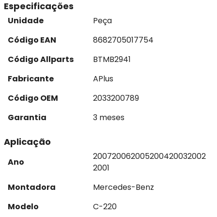
Especificações
Unidade
Peça
Código EAN
8682705017754
Código Allparts
BTMB2941
Fabricante
APlus
Código OEM
2033200789
Garantia
3 meses
Aplicação
2007
2006
2005
2004
2003
2002
Ano
2001
Montadora
Mercedes-Benz
Modelo
C-220