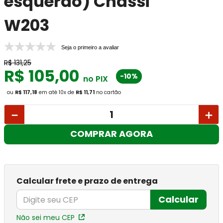
esquerdo) Chassi
W203
Seja o primeiro a avaliar
R$
131
,
25
R$
105
,
00
-10%
no PIX
ou
R$ 117,18
em até
10
x
de
R$ 11,71
no cartão
－
＋
COMPRAR AGORA
Calcular frete e prazo de entrega
Calcular
Não sei meu CEP