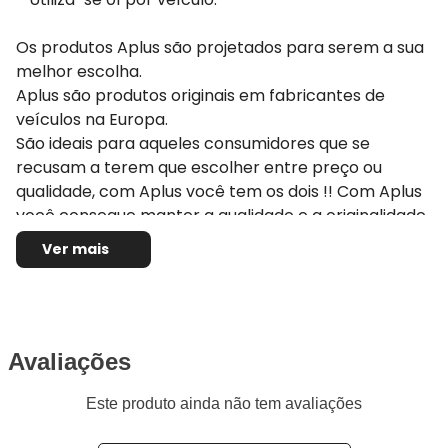
Os produtos Aplus são projetados para serem a sua
melhor escolha.
Aplus são produtos originais em fabricantes de
veículos na Europa.
São ideais para aqueles consumidores que se
recusam a terem que escolher entre preço ou
qualidade, com Aplus você tem os dois !! Com Aplus
você consegue manter a qualidade e a originalidade
do seu veículo pois eles seguem ou até melhoram os
Ver mais
padrões originais estipulados pela montadora do seu
carro. Se você deseja reestabelecer o desempenho
e a dirigibilidade original do seu veículo escolha a
Aplus
Avaliações
Aplus tem mais de 40 anos de experiência
Este produto ainda não tem avaliações
fornecendo componentes originais para
montadoras na Europa. Mais de 36 milhões de peças