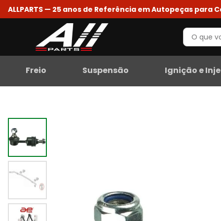
ALLPARTS — 25 anos de Referência em Autopeças para 
Freio
Suspensão
Ignição e Inj