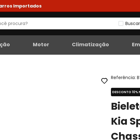
Carros Importados
Buscar
eção
Motor
Climatização
Em
Referência
:
B
DESCONTO 10% 
Biele
Kia S
Chass