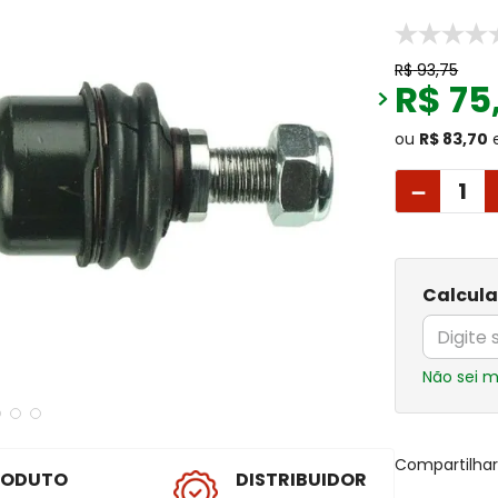
R$
93
,
75
R$
75
ou
R$ 83,70
－
Calcula
Não sei 
Compartilha
RODUTO
DISTRIBUIDOR