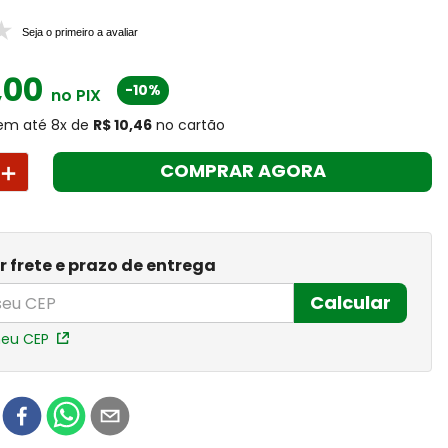
Seja o primeiro a avaliar
,
00
-10%
no PIX
em até
8
x
de
R$ 10,46
no cartão
＋
COMPRAR AGORA
r frete e prazo de entrega
Calcular
meu CEP
r