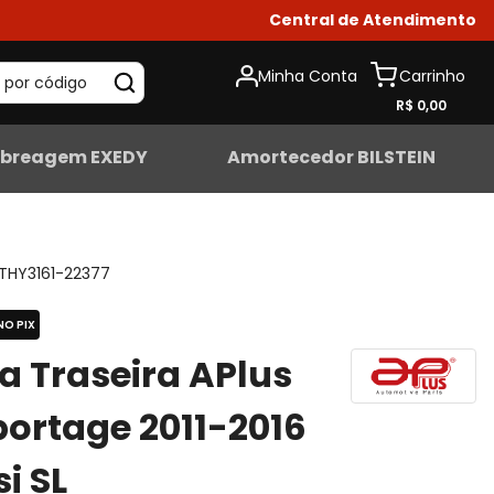
Central de Atendimento
Minha Conta
 por código
R$ 0,00
breagem EXEDY
Amortecedor BILSTEIN
THY3161-22377
NO PIX
ta Traseira APlus
portage 2011-2016
i SL