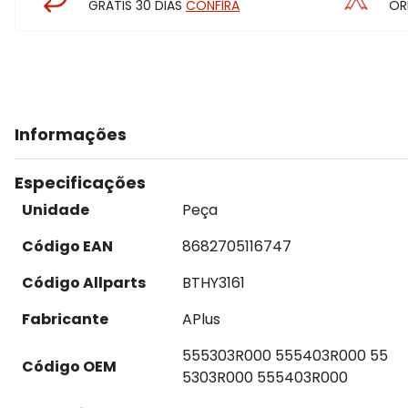
GRÁTIS 30 DIAS
CONFIRA
OR
Informações
Especificações
Unidade
Peça
Código EAN
8682705116747
Código Allparts
BTHY3161
Fabricante
APlus
555303R000 555403R000 55
Código OEM
5303R000 555403R000