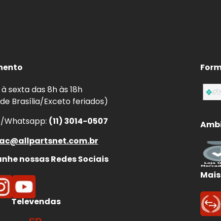
mento
Form
à sexta das 8h às 18h
 de Brasília/Exceto feriados)
e/Whatsapp:
(11) 3014-0507
Ambi
ac@allpartsnet.com.br
he nossas Redes Sociais
Mais
Televendas