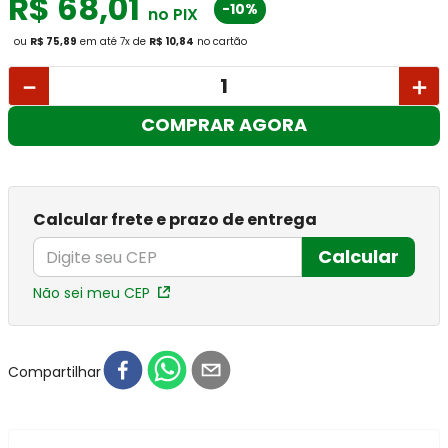
R$
68
,
01
-10%
no PIX
ou
R$ 75,89
em até
7
x
de
R$ 10,84
no cartão
－
＋
COMPRAR AGORA
Calcular frete e prazo de entrega
Calcular
Não sei meu CEP
Compartilhar