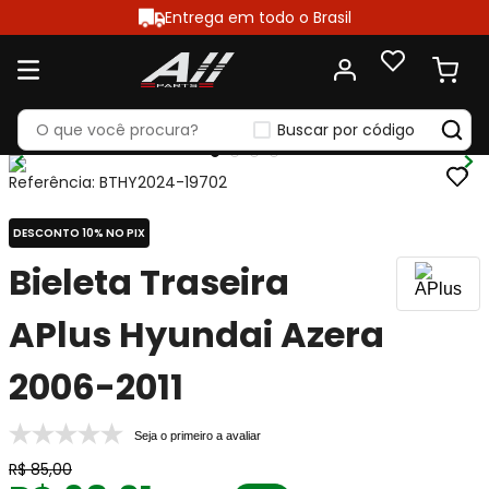
Entrega em todo o Brasil
Buscar por código
Referência
:
BTHY2024-19702
DESCONTO 10% NO PIX
Bieleta Traseira
APlus Hyundai Azera
2006-2011
Seja o primeiro a avaliar
R$
85
,
00