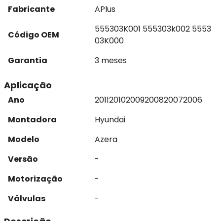
Fabricante
APlus
555303K001 555303k002 5553
Código OEM
03K000
Garantia
3 meses
Aplicação
Ano
2011
2010
2009
2008
2007
2006
Montadora
Hyundai
Modelo
Azera
Versão
-
Motorização
-
Válvulas
-