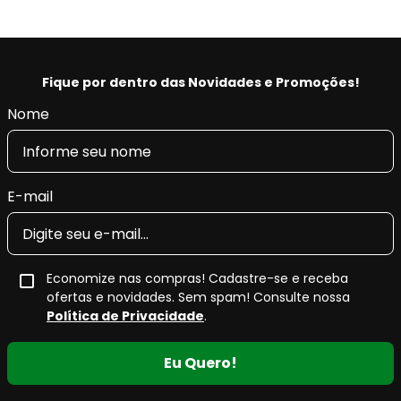
- Restaura as características originais do veículo,
conforto e retira as vibrações.
- Produto Original em diversas montadoras na
EUROPA e com certificado INMETRO.
Fique por dentro das Novidades e Promoções!
Nome
E-mail
Economize nas compras! Cadastre-se e receba
ofertas e novidades. Sem spam! Consulte nossa
Política de Privacidade
.
Eu Quero!