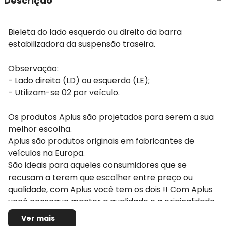
Descrição
Bieleta do lado esquerdo ou direito da barra
estabilizadora da suspensão traseira.
Observação:
- Lado direito (LD) ou esquerdo (LE);
- Utilizam-se 02 por veículo.
Os produtos Aplus são projetados para serem a sua
melhor escolha.
Aplus são produtos originais em fabricantes de
veículos na Europa.
São ideais para aqueles consumidores que se
recusam a terem que escolher entre preço ou
qualidade, com Aplus você tem os dois !! Com Aplus
você consegue manter a qualidade e a originalidade
do seu veículo pois eles seguem ou até melhoram os
Ver mais
padrões originais estipulados pela montadora do seu