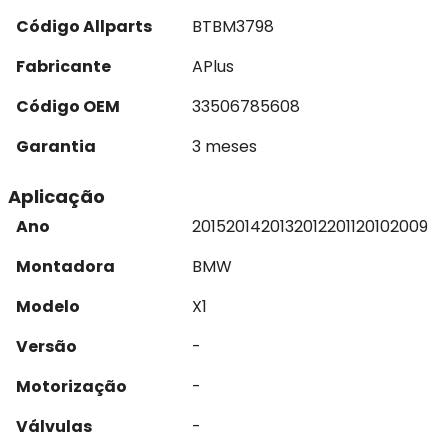
Código Allparts
BTBM3798
Fabricante
APlus
Código OEM
33506785608
Garantia
3 meses
Aplicação
Ano
2015
2014
2013
2012
2011
2010
2009
Montadora
BMW
Modelo
X1
Versão
-
Motorização
-
Válvulas
-