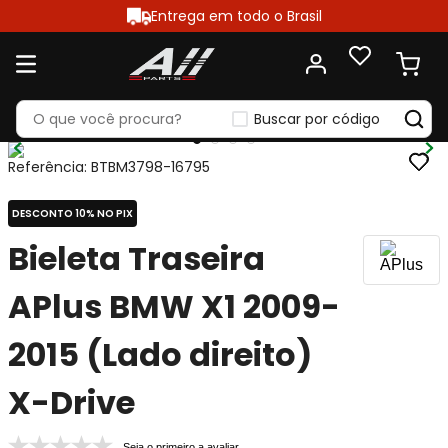
Entrega em todo o Brasil
Buscar por código
Referência
:
BTBM3798-16795
DESCONTO 10% NO PIX
Bieleta Traseira
APlus BMW X1 2009-
2015 (Lado direito)
X-Drive
Seja o primeiro a avaliar