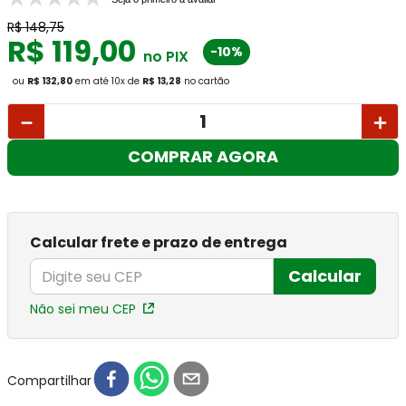
R$
148
,
75
R$
119
,
00
-10%
no PIX
ou
R$ 132,80
em até
10
x
de
R$ 13,28
no cartão
－
＋
COMPRAR AGORA
Calcular frete e prazo de entrega
Calcular
Não sei meu CEP
Compartilhar