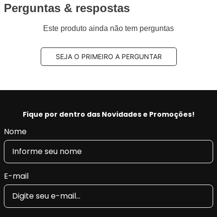
Aplus 100% produzido na fábrica nossa fábrica na
Perguntas & respostas
Turquia.
Este produto ainda não tem perguntas
Benefícios Aplus:
- Tecnologia e qualidade na produção, fornecendo a
SEJA O PRIMEIRO A PERGUNTAR
máxima tração, pilotagem precisa e segurança.
- Restaura as características originais do veículo,
conforto e retira as vibrações.
- Produto Original em diversas montadoras na
EUROPA e com certificado INMETRO.
Fique por dentro das Novidades e Promoções!
Nome
E-mail