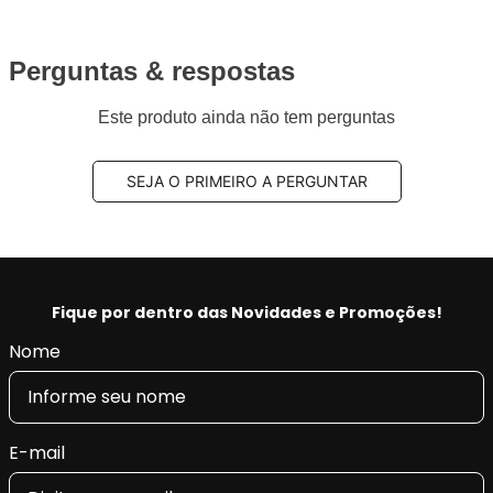
ISO 2701: 2013 TS EN ISO 14001: 2015 ve IATF 16949:
2016 e INMETRO,
Aplus 100% produzido na fábrica nossa fábrica na
Perguntas & respostas
Turquia.
Este produto ainda não tem perguntas
Benefícios Aplus:
- Tecnologia e qualidade na produção, fornecendo a
SEJA O PRIMEIRO A PERGUNTAR
máxima tração, pilotagem precisa e segurança.
- Restaura as características originais do veículo,
conforto e retira as vibrações.
- Produto Original em diversas montadoras na
EUROPA e com certificado INMETRO.
Fique por dentro das Novidades e Promoções!
Nome
E-mail