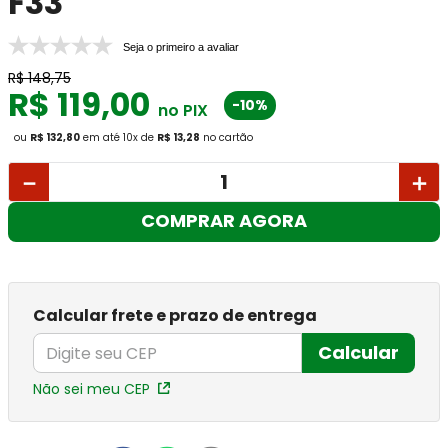
F33
Seja o primeiro a avaliar
R$
148
,
75
R$
119
,
00
-10%
no PIX
ou
R$ 132,80
em até
10
x
de
R$ 13,28
no cartão
－
＋
COMPRAR AGORA
Calcular frete e prazo de entrega
Calcular
Não sei meu CEP