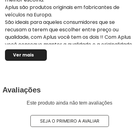
Aplus são produtos originais em fabricantes de
veículos na Europa.
São ideais para aqueles consumidores que se
recusam a terem que escolher entre preço ou
qualidade, com Aplus você tem os dois !! Com Aplus
você consegue manter a qualidade e a originalidade
do seu veículo pois eles seguem ou até melhoram os
Ver mais
padrões originais estipulados pela montadora do seu
carro. Se você deseja reestabelecer o desempenho
e a dirigibilidade original do seu veículo escolha a
Aplus
Avaliações
Aplus tem mais de 40 anos de experiência
Este produto ainda não tem avaliações
fornecendo componentes originais para
montadoras na Europa. Mais de 36 milhões de peças
vendidas por ano anos, por isso nossos produtos e
SEJA O PRIMEIRO A AVALIAR
serviços únicos. Produzimos peças para automóveis
e caminhões com todos certificados: ISO 9001: 2015,