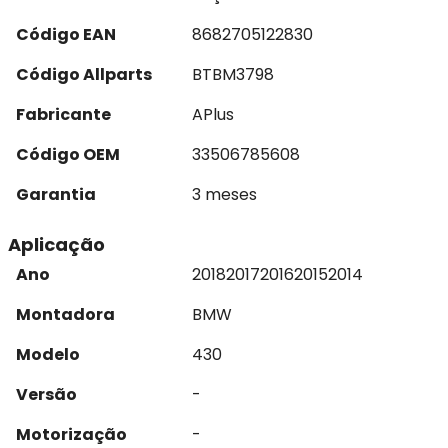
Código EAN
8682705122830
Código Allparts
BTBM3798
Fabricante
APlus
Código OEM
33506785608
Garantia
3 meses
Aplicação
Ano
2018
2017
2016
2015
2014
Montadora
BMW
Modelo
430
Versão
-
Motorização
-