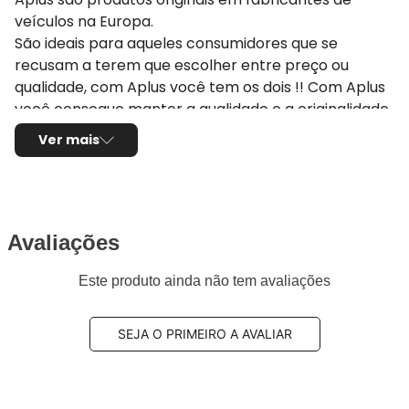
veículos na Europa.
São ideais para aqueles consumidores que se
recusam a terem que escolher entre preço ou
qualidade, com Aplus você tem os dois !! Com Aplus
você consegue manter a qualidade e a originalidade
do seu veículo pois eles seguem ou até melhoram os
Ver mais
padrões originais estipulados pela montadora do seu
carro. Se você deseja reestabelecer o desempenho
e a dirigibilidade original do seu veículo escolha a
Aplus
Avaliações
Aplus tem mais de 40 anos de experiência
Este produto ainda não tem avaliações
fornecendo componentes originais para
montadoras na Europa. Mais de 36 milhões de peças
vendidas por ano anos, por isso nossos produtos e
SEJA O PRIMEIRO A AVALIAR
serviços únicos. Produzimos peças para automóveis
e caminhões com todos certificados: ISO 9001: 2015,
ISO 2701: 2013 TS EN ISO 14001: 2015 ve IATF 16949: