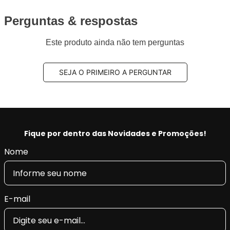
2016 e INMETRO,
Aplus 100% produzido na fábrica nossa fábrica na
Perguntas & respostas
Turquia.
Este produto ainda não tem perguntas
Benefícios Aplus:
- Tecnologia e qualidade na produção, fornecendo a
SEJA O PRIMEIRO A PERGUNTAR
máxima tração, pilotagem precisa e segurança.
- Restaura as características originais do veículo,
conforto e retira as vibrações.
- Produto Original em diversas montadoras na
EUROPA e com certificado INMETRO.
Fique por dentro das Novidades e Promoções!
Nome
E-mail