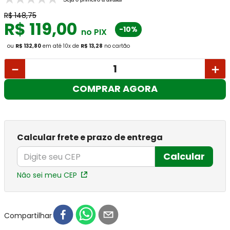
R$
148
,
75
R$
119
,
00
-10%
no PIX
ou
R$ 132,80
em até
10
x
de
R$ 13,28
no cartão
－
＋
COMPRAR AGORA
Calcular frete e prazo de entrega
Calcular
Não sei meu CEP
Compartilhar