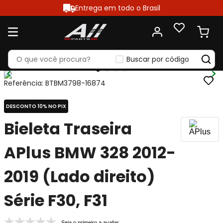
Entrega em todo o Brasil
Buscar por código
Referência
:
BTBM3798-16874
DESCONTO 10% NO PIX
Bieleta Traseira
APlus BMW 328 2012-
2019 (Lado direito)
Série F30, F31
Seja o primeiro a avaliar