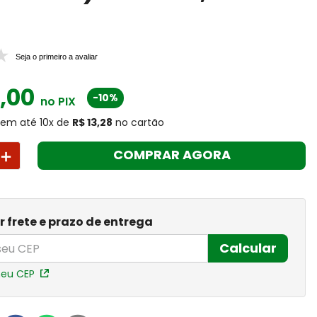
Seja o primeiro a avaliar
9
,
00
-10%
no PIX
em até
10
x
de
R$ 13,28
no cartão
＋
COMPRAR AGORA
r frete e prazo de entrega
Calcular
meu CEP