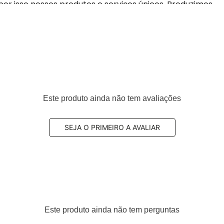
por isso nossos produtos e serviços únicos. Produzimos
ados: ISO 9001: 2015, ISO 2701: 2013 TS EN ISO 14001: 2015
quia.
 máxima tração, pilotagem precisa e segurança.
nforto e retira as vibrações.
Este produto ainda não tem avaliações
PA e com certificado INMETRO.
SEJA O PRIMEIRO A AVALIAR
Este produto ainda não tem perguntas