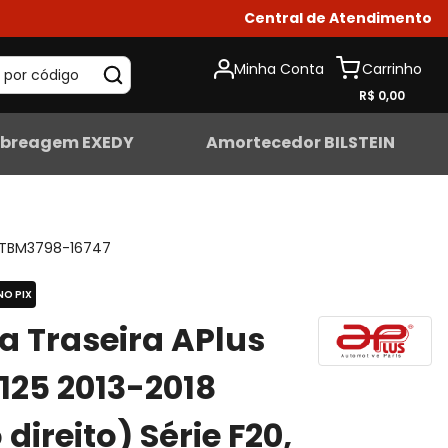
Central de Atendimento
Minha Conta
 por código
R$ 0,00
breagem EXEDY
Amortecedor BILSTEIN
TBM3798-16747
NO PIX
ta Traseira APlus
25 2013-2018
direito) Série F20,