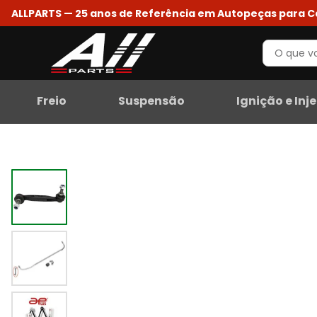
ALLPARTS — 25 anos de Referência em Autopeças para 
Freio
Suspensão
Ignição e Inj