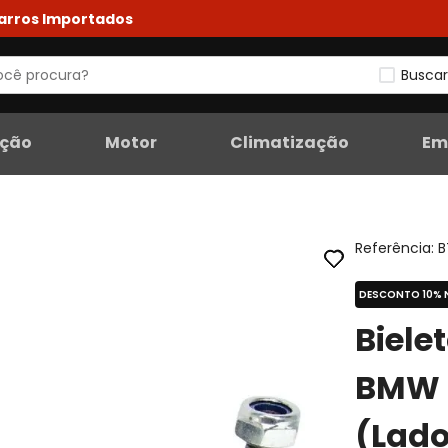
Carros Importados
Buscar
eção
Motor
Climatização
Em
Referência
:
B
DESCONTO 10% 
Biele
BMW 1
(Lado 