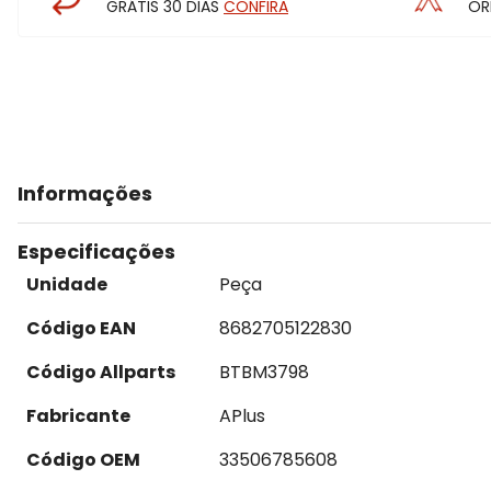
GRÁTIS 30 DIAS
CONFIRA
OR
Informações
Especificações
Unidade
Peça
Código EAN
8682705122830
Código Allparts
BTBM3798
Fabricante
APlus
Código OEM
33506785608