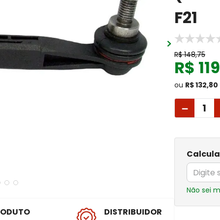
F21
R$
148
,
75
R$
11
ou
R$ 132,80
－
Calcula
Não sei 
RODUTO
DISTRIBUIDOR