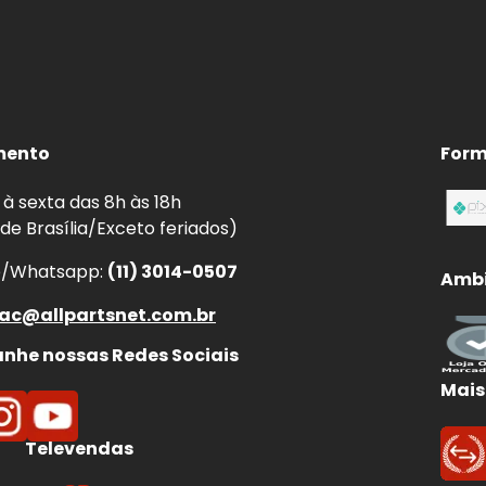
mento
Form
à sexta das 8h às 18h
 de Brasília/Exceto feriados)
e/Whatsapp:
(11) 3014-0507
Ambi
ac@allpartsnet.com.br
he nossas Redes Sociais
Mais
Televendas