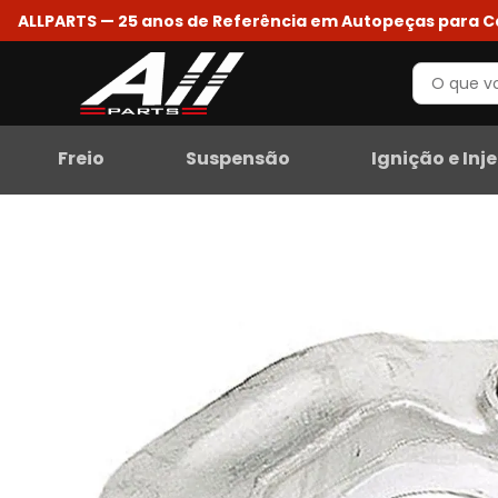
ALLPARTS — 25 anos de Referência em Autopeças para 
Freio
Suspensão
Ignição e Inj