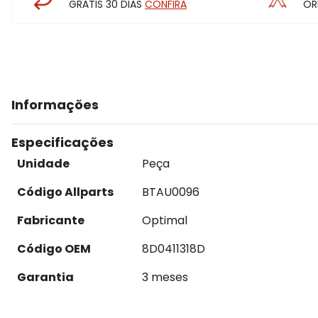
GRÁTIS 30 DIAS
CONFIRA
OR
Informações
Especificações
Unidade
Peça
Código Allparts
BTAU0096
Fabricante
Optimal
Código OEM
8D0411318D
Garantia
3 meses