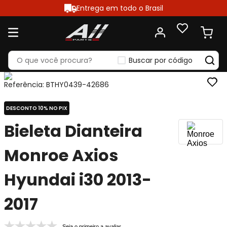
Entrega em todo o Brasil
Buscar por código
Referência
:
BTHY0439-42686
DESCONTO 10% NO PIX
Bieleta Dianteira
Monroe Axios
Hyundai i30 2013-
2017
Seja o primeiro a avaliar