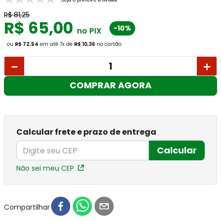
R$
81
,
25
R$
65
,
00
-10%
no PIX
ou
R$ 72,54
em até
7
x
de
R$ 10,36
no cartão
－
＋
COMPRAR AGORA
Calcular frete e prazo de entrega
Calcular
Não sei meu CEP
Compartilhar