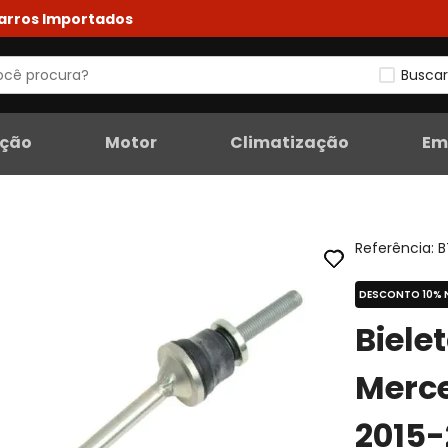
Carros Importados
Buscar
eção
Motor
Climatização
Em
Referência
:
B
DESCONTO 10% 
Biele
Merc
2015-