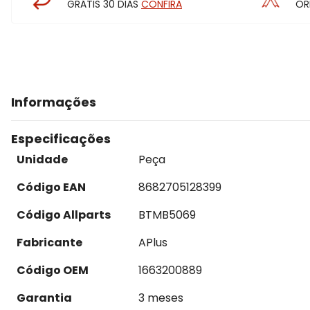
GRÁTIS 30 DIAS
CONFIRA
OR
Informações
Especificações
Unidade
Peça
Código EAN
8682705128399
Código Allparts
BTMB5069
Fabricante
APlus
Código OEM
1663200889
Garantia
3 meses