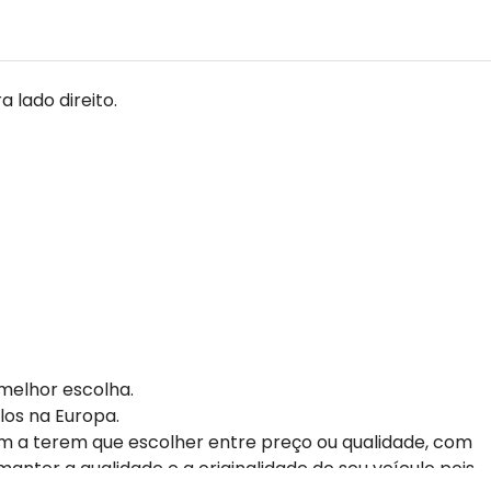
 lado direito.
melhor escolha.
los na Europa.
m a terem que escolher entre preço ou qualidade, com
anter a qualidade e a originalidade do seu veículo pois