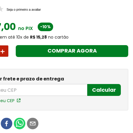
Seja o primeiro a avaliar
7
,
00
-10%
no PIX
em até
10
x
de
R$ 15,28
no cartão
＋
COMPRAR AGORA
r frete e prazo de entrega
Calcular
meu CEP
r