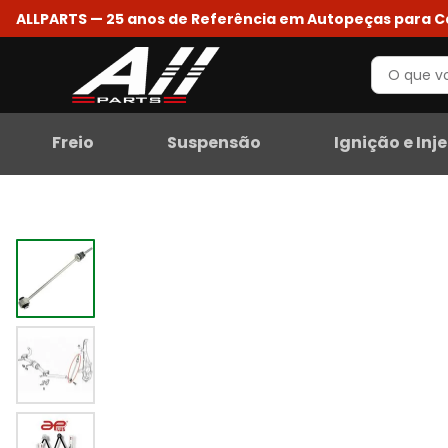
ALLPARTS — 25 anos de Referência em Autopeças para 
Freio
Suspensão
Ignição e Inj