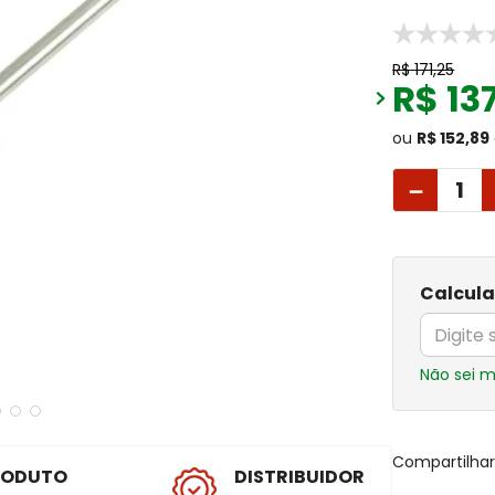
R$
171
,
25
R$
13
ou
R$ 152,89
－
Calcula
Não sei 
Compartilha
RODUTO
DISTRIBUIDOR