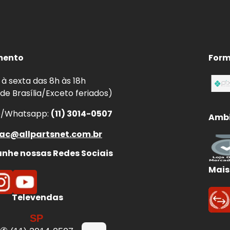
mento
Form
à sexta das 8h às 18h
 de Brasília/Exceto feriados)
e/Whatsapp:
(11) 3014-0507
Ambi
ac@allpartsnet.com.br
he nossas Redes Sociais
Mais
Televendas
SP