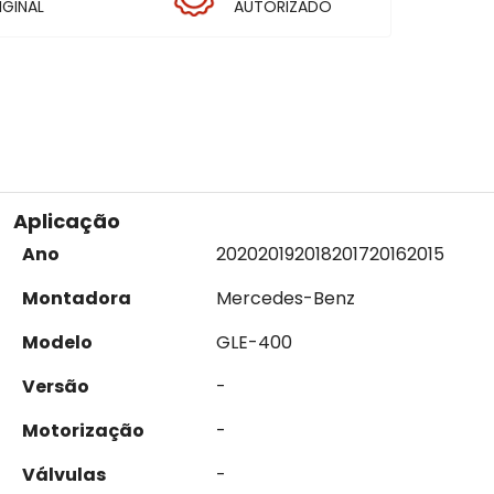
IGINAL
AUTORIZADO
Aplicação
Ano
2020
2019
2018
2017
2016
2015
Montadora
Mercedes-Benz
Modelo
GLE-400
Versão
-
Motorização
-
Válvulas
-