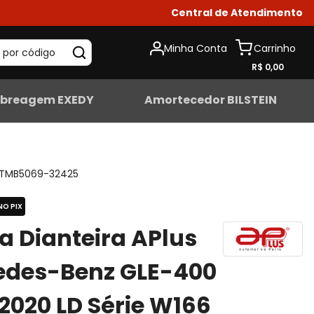
Central de Atendimento
Minha Conta
 por código
R$ 0,00
breagem EXEDY
Amortecedor BILSTEIN
TMB5069-32425
NO PIX
ta Dianteira APlus
edes-Benz GLE-400
2020 LD Série W166