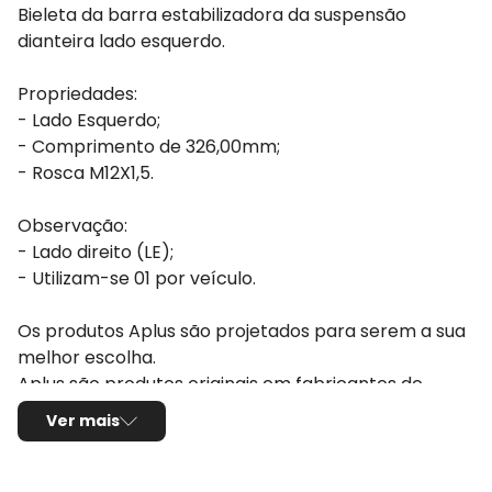
Bieleta da barra estabilizadora da suspensão
dianteira lado esquerdo.
Propriedades:
- Lado Esquerdo;
- Comprimento de 326,00mm;
- Rosca M12X1,5.
Observação:
- Lado direito (LE);
- Utilizam-se 01 por veículo.
Os produtos Aplus são projetados para serem a sua
melhor escolha.
Aplus são produtos originais em fabricantes de
veículos na Europa.
Ver mais
São ideais para aqueles consumidores que se
recusam a terem que escolher entre preço ou
qualidade, com Aplus você tem os dois !! Com Aplus