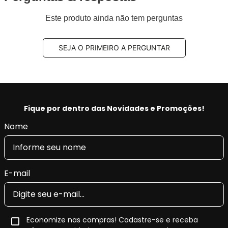
Benefícios Aplus:
- Tecnologia e qualidade na produção, fornecendo a
Este produto ainda não tem perguntas
máxima tração, pilotagem precisa e segurança.
- Restaura as características originais do veículo,
SEJA O PRIMEIRO A PERGUNTAR
conforto e retira as vibrações.
- Produto Original em diversas montadoras na
EUROPA e com certificado INMETRO.
Fique por dentro das Novidades e Promoções!
Nome
E-mail
Economize nas compras! Cadastre-se e receba