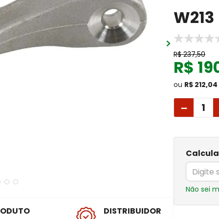
W213
R$
237
,
50
R$
19
ou
R$ 212,04
－
Calcula
Não sei 
RODUTO
DISTRIBUIDOR