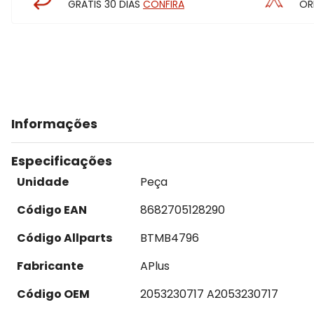
GRÁTIS 30 DIAS
CONFIRA
OR
Informações
Especificações
Unidade
Peça
Código EAN
8682705128290
Código Allparts
BTMB4796
Fabricante
APlus
Código OEM
2053230717 A2053230717