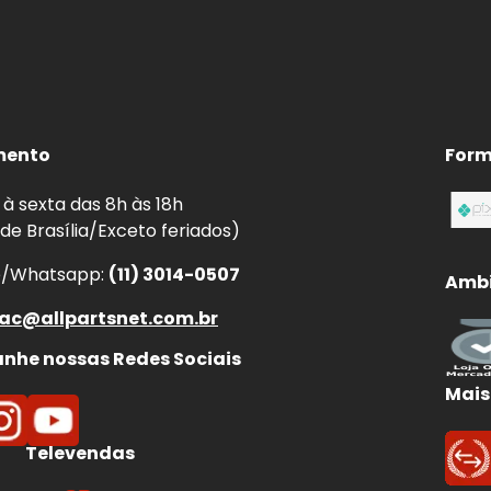
mento
Form
à sexta das 8h às 18h
 de Brasília/Exceto feriados)
e/Whatsapp:
(11) 3014-0507
Ambi
ac@allpartsnet.com.br
he nossas Redes Sociais
Mais
Televendas