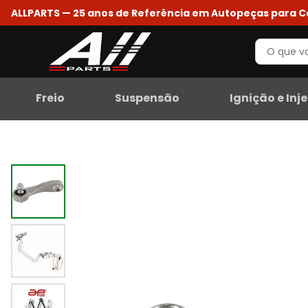
ALLPARTS — 25 anos de Referência em Autopeças para 
Freio
Suspensão
Ignição e Inj