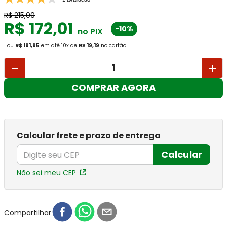
R$
215
,
00
R$
172
,
01
-10%
no PIX
ou
R$ 191,95
em até
10
x
de
R$ 19,19
no cartão
－
＋
COMPRAR AGORA
Calcular frete e prazo de entrega
Calcular
Não sei meu CEP
Compartilhar