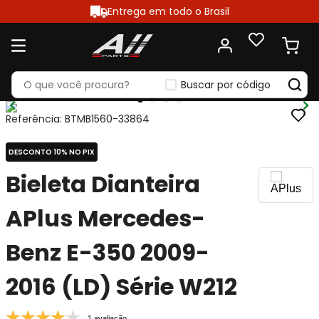
Entrega em todo o Brasil
Buscar por código
Referência
:
BTMB1560-33864
DESCONTO 10% NO PIX
Bieleta Dianteira
APlus Mercedes-
Benz E-350 2009-
2016 (LD) Série W212
1 avaliação