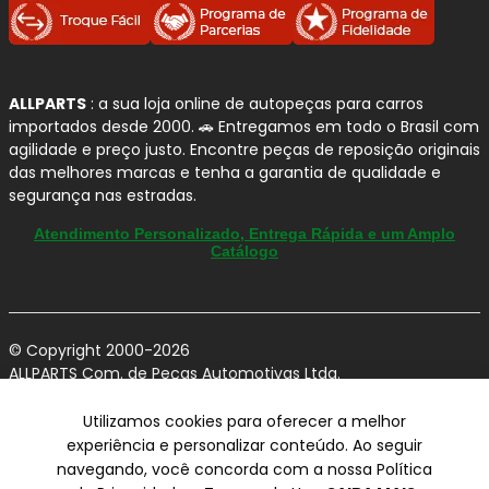
ALLPARTS
: a sua loja online de autopeças para carros
importados desde 2000. 🚗 Entregamos em todo o Brasil com
agilidade e preço justo. Encontre peças de reposição originais
das melhores marcas e tenha a garantia de qualidade e
segurança nas estradas.
Atendimento Personalizado, Entrega Rápida e um Amplo
Catálogo
© Copyright 2000-2026
ALLPARTS Com. de Peças Automotivas Ltda.
CNPJ 03.724.695/0001-42 - Av. Avelino Capellato, 450 - Santa
Claudina - Vinhedo/SP - CEP 13284-480.
Utilizamos cookies para oferecer a melhor
experiência e personalizar conteúdo. Ao seguir
Preços, condições de pagamento e frete exclusivos para compras via
navegando, você concorda com a nossa Política
internet utilizando CPF, podendo variar na Loja Física e Televendas.