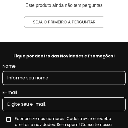
ISO 2701: 2013 TS EN ISO 14001: 2015 ve IATF 16949:
Este produto ainda não tem perguntas
2016 e INMETRO,
Aplus 100% produzido na fábrica nossa fábrica na
SEJA O PRIMEIRO A PERGUNTAR
Turquia.
Benefícios Aplus:
- Tecnologia e qualidade na produção, fornecendo a
máxima tração, pilotagem precisa e segurança.
Fique por dentro das Novidades e Promoções!
- Restaura as características originais do veículo,
Nome
conforto e retira as vibrações.
- Produto Original em diversas montadoras na
EUROPA e com certificado INMETRO.
E-mail
Economize nas compras! Cadastre-se e receba
ofertas e novidades. Sem spam! Consulte nossa