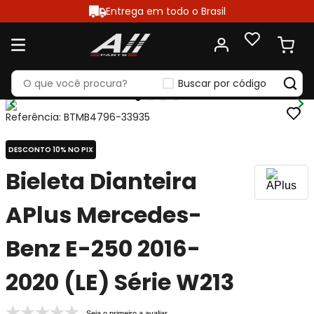
Entrega em todo o Brasil
Buscar por código
Referência
:
BTMB4796-33935
DESCONTO 10% NO PIX
Bieleta Dianteira
APlus Mercedes-
Benz E-250 2016-
2020 (LE) Série W213
Seja o primeiro a avaliar