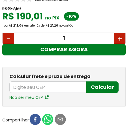
R$
237
,
50
R$
190
,
01
-10%
no PIX
ou
R$ 212,04
em até
10
x
de
R$ 21,20
no cartão
－
＋
COMPRAR AGORA
Calcular frete e prazo de entrega
Calcular
Não sei meu CEP
Compartilhar