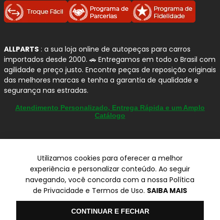
ALLPARTS
: a sua loja online de autopeças para carros
importados desde 2000. 🚗 Entregamos em todo o Brasil com
agilidade e preço justo. Encontre peças de reposição originais
das melhores marcas e tenha a garantia de qualidade e
segurança nas estradas.
Atendimento Personalizado, Entrega Rápida e um Amplo
Catálogo
Utilizamos cookies para oferecer a melhor
© Copyright 2000-2026
experiência e personalizar conteúdo. Ao seguir
ALLPARTS Com. de Peças Automotivas Ltda.
navegando, você concorda com a nossa Política
CNPJ 03.724.695/0001-42 - Av. Avelino Capellato, 450 - Santa
de Privacidade e Termos de Uso.
SAIBA MAIS
Claudina - Vinhedo/SP - CEP 13284-480.
Preços, condições de pagamento e frete exclusivos para compras via
Olá
CONTINUAR E FECHAR
internet utilizando CPF, podendo variar na Loja Física e Televendas.