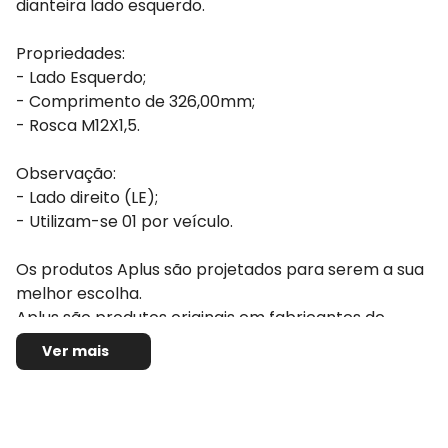
dianteira lado esquerdo.
Propriedades:
- Lado Esquerdo;
- Comprimento de 326,00mm;
- Rosca M12X1,5.
Observação:
- Lado direito (LE);
- Utilizam-se 01 por veículo.
Os produtos Aplus são projetados para serem a sua
melhor escolha.
Aplus são produtos originais em fabricantes de
veículos na Europa.
Ver mais
São ideais para aqueles consumidores que se
recusam a terem que escolher entre preço ou
qualidade, com Aplus você tem os dois !! Com Aplus
você consegue manter a qualidade e a originalidade