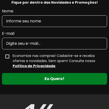
Fique por dentro das Novidades e Promoções!
máxima tração, pilotagem precisa e segurança.
Nome
- Restaura as características originais do veículo,
conforto e retira as vibrações.
- Produto Original em diversas montadoras na
EUROPA e com certificado INMETRO.
E-mail
Economize nas compras! Cadastre-se e receba
ofertas e novidades. Sem spam! Consulte nossa
Política de Privacidade
.
Eu Quero!