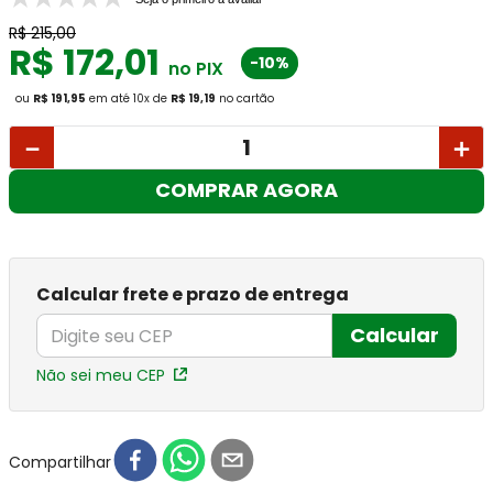
R$
215
,
00
R$
172
,
01
-10%
no PIX
ou
R$ 191,95
em até
10
x
de
R$ 19,19
no cartão
－
＋
COMPRAR AGORA
Calcular frete e prazo de entrega
Calcular
Não sei meu CEP
Compartilhar