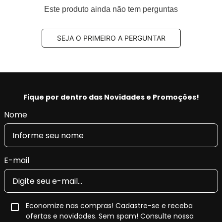
e caminhões com todos certificados: ISO 9001: 2015,
Este produto ainda não tem perguntas
ISO 2701: 2013 TS EN ISO 14001: 2015 ve IATF 16949:
2016 e INMETRO,
SEJA O PRIMEIRO A PERGUNTAR
Aplus 100% produzido na fábrica nossa fábrica na
Turquia.
Benefícios Aplus:
- Tecnologia e qualidade na produção, fornecendo a
Fique por dentro das Novidades e Promoções!
máxima tração, pilotagem precisa e segurança.
Nome
- Restaura as características originais do veículo,
conforto e retira as vibrações.
- Produto Original em diversas montadoras na
EUROPA e com certificado INMETRO.
E-mail
Economize nas compras! Cadastre-se e receba
ofertas e novidades. Sem spam! Consulte nossa