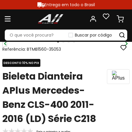
Entrega em todo o Brasil
Buscar por código
Referência
:
BTMB1560-35053
DESCONTO 10% NO PIX
Bieleta Dianteira
APlus Mercedes-
Benz CLS-400 2011-
2016 (LD) Série C218
Seja o primeiro a avaliar