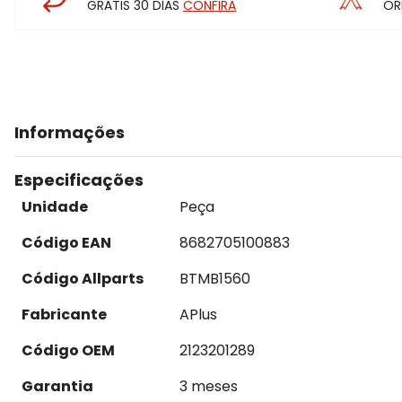
GRÁTIS 30 DIAS
CONFIRA
OR
Informações
Especificações
Unidade
Peça
Código EAN
8682705100883
Código Allparts
BTMB1560
Fabricante
APlus
Código OEM
2123201289
Garantia
3 meses