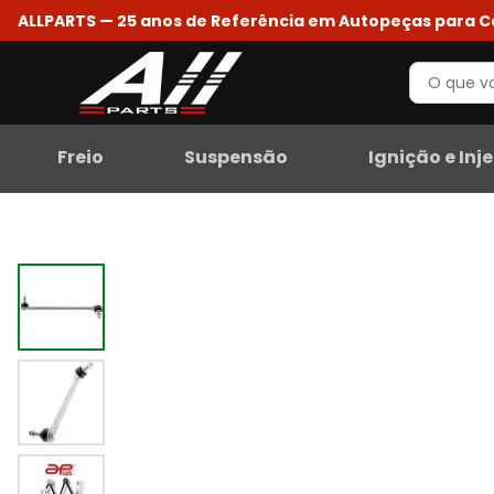
ALLPARTS — 25 anos de Referência em Autopeças para 
Freio
Suspensão
Ignição e Inj