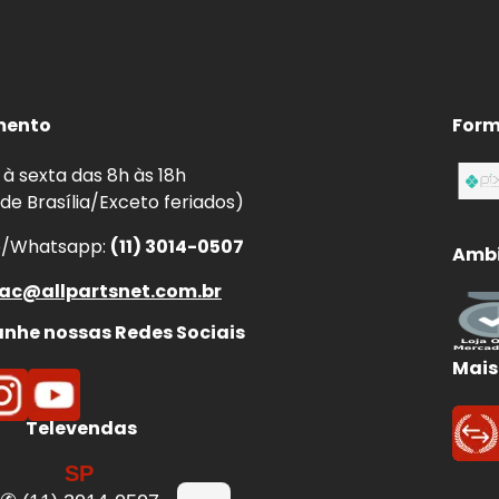
mento
Form
à sexta das 8h às 18h
 de Brasília/Exceto feriados)
e/Whatsapp:
(11) 3014-0507
Ambi
ac@allpartsnet.com.br
he nossas Redes Sociais
Mais
Televendas
SP