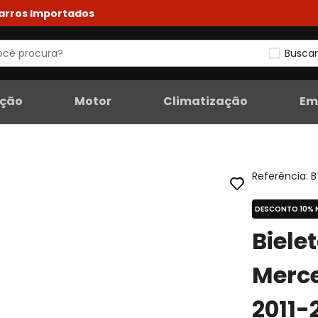
Carros Importados
Buscar
eção
Motor
Climatização
Em
Referência
:
B
DESCONTO 10% 
Biele
Merc
2011-