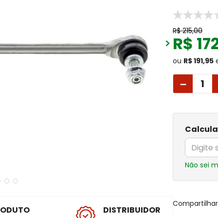
R$
215
,
00
R$
17
ou
R$ 191,95
－
Calcula
Não sei 
Compartilha
RODUTO
DISTRIBUIDOR