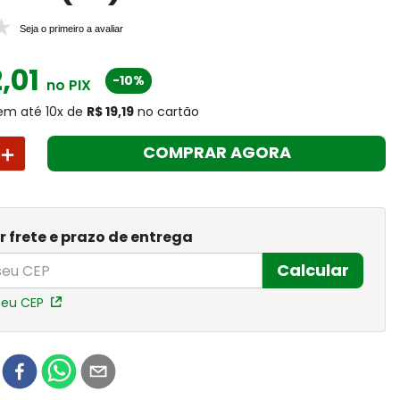
Seja o primeiro a avaliar
2
,
01
-10%
no PIX
em até
10
x
de
R$ 19,19
no cartão
＋
COMPRAR AGORA
r frete e prazo de entrega
Calcular
meu CEP
r