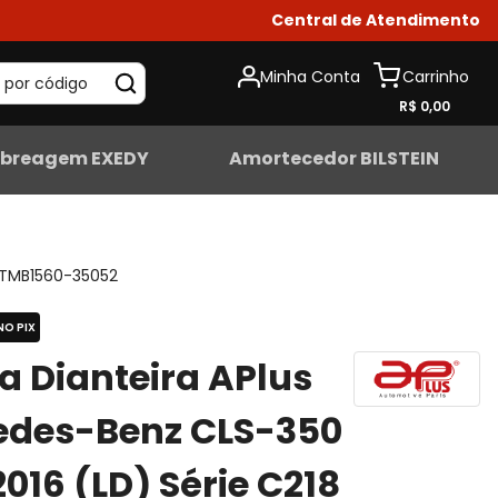
Central de Atendimento
Minha Conta
 por código
R$ 0,00
breagem EXEDY
Amortecedor BILSTEIN
TMB1560-35052
NO PIX
ta Dianteira APlus
edes-Benz CLS-350
2016 (LD) Série C218