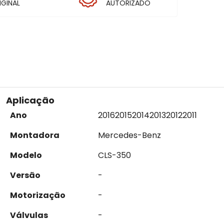
IGINAL
AUTORIZADO
Aplicação
Ano
2016
2015
2014
2013
2012
2011
Montadora
Mercedes-Benz
Modelo
CLS-350
Versão
-
Motorização
-
Válvulas
-