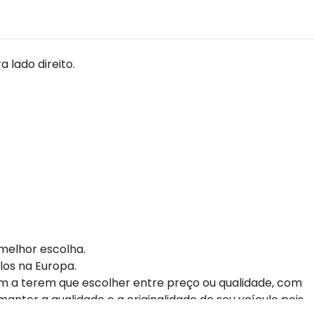
 lado direito.
melhor escolha.
los na Europa.
m a terem que escolher entre preço ou qualidade, com
anter a qualidade e a originalidade do seu veículo pois