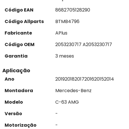
Código EAN
8682705128290
Código Allparts
BTMB4796
Fabricante
APlus
Código OEM
2053230717 A2053230717
Garantia
3 meses
Aplicação
Ano
2019
2018
2017
2016
2015
2014
Montadora
Mercedes-Benz
Modelo
C-63 AMG
Versão
-
Motorização
-