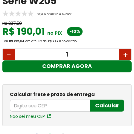
Série W205
Seja o primeiro a avaliar
R$
237
,
50
R$
190
,
01
-10%
no PIX
ou
R$ 212,04
em até
10
x
de
R$ 21,20
no cartão
－
＋
COMPRAR AGORA
Calcular frete e prazo de entrega
Calcular
Não sei meu CEP