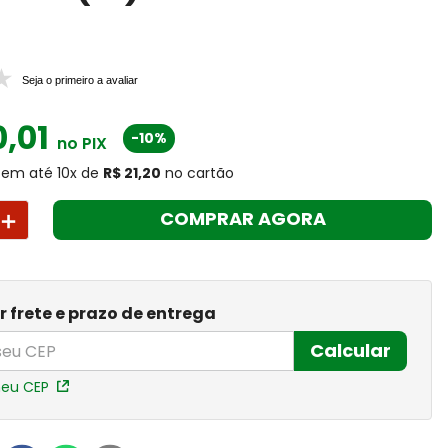
5
Seja o primeiro a avaliar
0
,
01
-10%
no PIX
em até
10
x
de
R$ 21,20
no cartão
＋
COMPRAR AGORA
r frete e prazo de entrega
Calcular
meu CEP