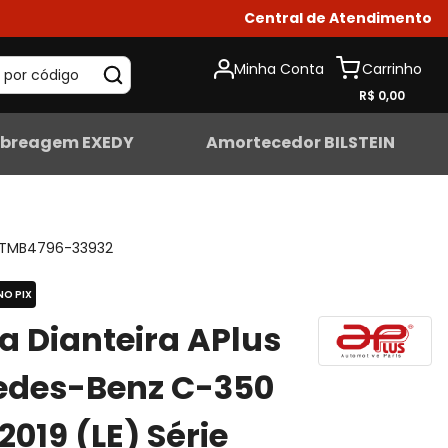
Central de Atendimento
Minha Conta
 por código
R$ 0,00
breagem EXEDY
Amortecedor BILSTEIN
TMB4796-33932
NO PIX
ta Dianteira APlus
edes-Benz C-350
2019 (LE) Série