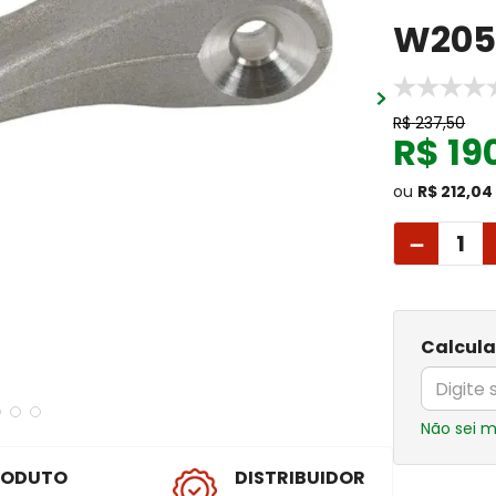
W20
R$
237
,
50
R$
19
ou
R$ 212,04
－
Calcula
Não sei 
RODUTO
DISTRIBUIDOR