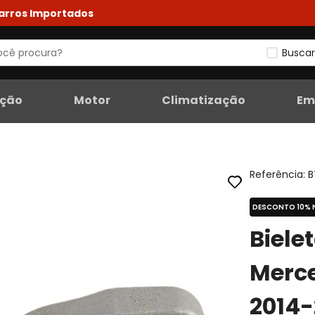
Carros Importados
Buscar
eção
Motor
Climatização
Em
Referência
:
B
DESCONTO 10% 
Biele
Merc
2014-