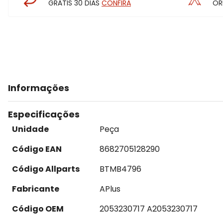
GRÁTIS 30 DIAS
CONFIRA
OR
Informações
Especificações
Unidade
Peça
Código EAN
8682705128290
Código Allparts
BTMB4796
Fabricante
APlus
Código OEM
2053230717 A2053230717