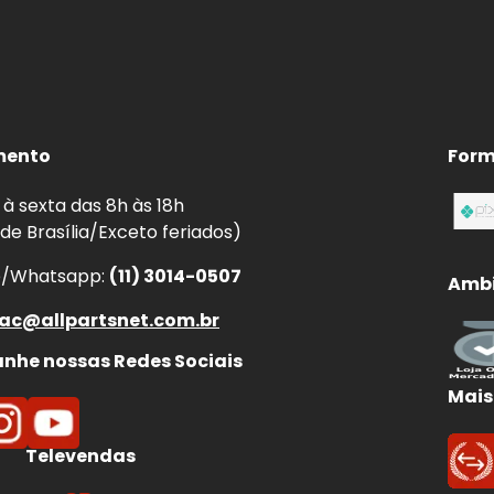
mento
Form
à sexta das 8h às 18h
 de Brasília/Exceto feriados)
e/Whatsapp:
(11) 3014-0507
Ambi
ac@allpartsnet.com.br
he nossas Redes Sociais
Mais
Televendas