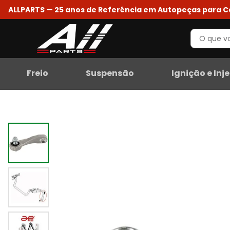
ALLPARTS — 25 anos de Referência em Autopeças para 
Freio
Suspensão
Ignição e Inj