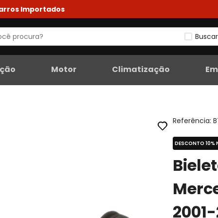
Carros Importados
Buscar
eção
Motor
Climatização
Em
Referência
:
B
DESCONTO 10% 
Biele
Merc
2001