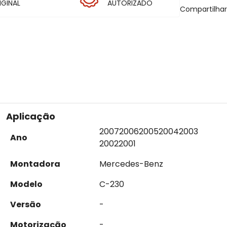
IGINAL
AUTORIZADO
Compartilha
Aplicação
2007
2006
2005
2004
2003
Ano
2002
2001
Montadora
Mercedes-Benz
Modelo
C-230
Versão
-
Motorização
-