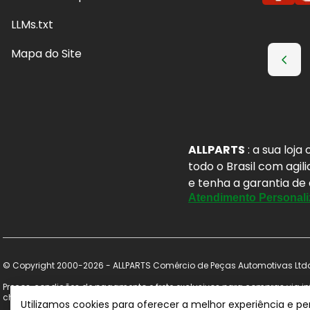
LLMs.txt
Mapa do Site
ALLPARTS
: a sua loj
todo o Brasil com agil
e tenha a garantia de
Atendimento Personali
© Copyright 2000-2026 - ALLPARTS Comércio de Peças Automotivas Ltda 
Preços, condições de pagamento e frete exclusivos para compras via int
checkout. Certifique-se de revisar o seu carrinho para obter o preço fi
Utilizamos cookies para oferecer a melhor experiência e p