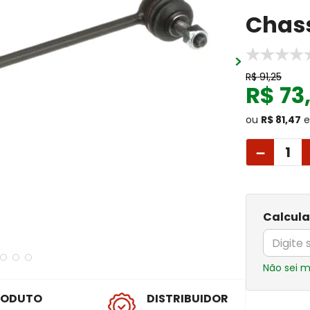
Chas
R$
91
,
25
R$
73
ou
R$ 81,47
e
－
Calcula
Não sei 
RODUTO
DISTRIBUIDOR