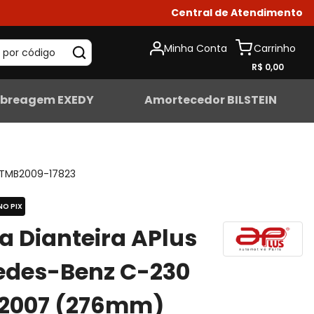
Central de Atendimento
Minha Conta
 por código
R$ 0,00
breagem EXEDY
Amortecedor BILSTEIN
TMB2009-17823
NO PIX
ta Dianteira APlus
edes-Benz C-230
-2007 (276mm)