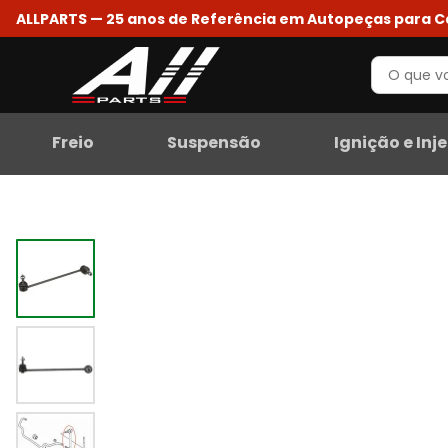
ALLPARTS — 25 anos de Referência em Autopeças para 
Freio
Suspensão
Ignição e Inj