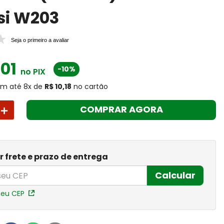
si W203
Seja o primeiro a avaliar
,
01
-10%
no PIX
m até
8
x
de
R$ 10,18
no cartão
＋
COMPRAR AGORA
r frete e prazo de entrega
Calcular
meu CEP