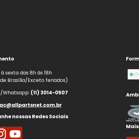
mento
Form
à sexta das 8h às 18h
 de Brasília/Exceto feriados)
e/Whatsapp:
(11) 3014-0507
Ambi
ac@allpartsnet.com.br
he nossas Redes Sociais
Mais