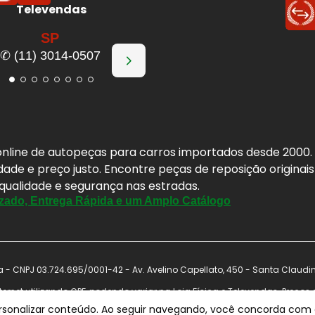
Televendas
SP
✆ (11) 3014-0507
a online de autopeças para carros importados desde 2000
idade e preço justo. Encontre peças de reposição origina
 qualidade e segurança nas estradas.
zado, Entrega Rápida e um Amplo Catálogo
- CNPJ 03.724.695/0001-42 - Av. Avelino Capellato, 450 - Santa Claudi
ernet utilizando CPF, podendo variar na Loja Física e Televendas. Preço
nal antes de concluir a compra. Vendas sujeitas a análise e confirmação 
ersonalizar conteúdo. Ao seguir navegando, você concorda com a