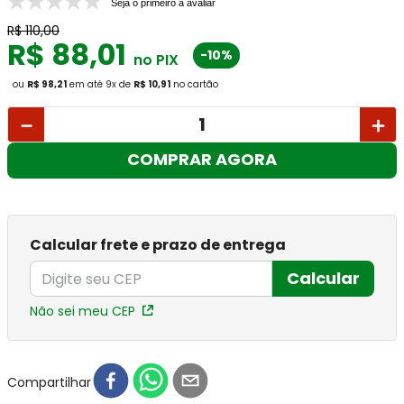
Seja o primeiro a avaliar
R$
110
,
00
R$
88
,
01
-10%
no PIX
ou
R$ 98,21
em até
9
x
de
R$ 10,91
no cartão
－
＋
COMPRAR AGORA
Calcular frete e prazo de entrega
Calcular
Não sei meu CEP
Compartilhar