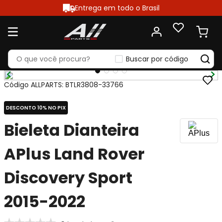
Entrega em todo o Brasil
Buscar por código
Código ALLPARTS
:
BTLR3808-33766
DESCONTO 10% NO PIX
Bieleta Dianteira
APlus Land Rover
Discovery Sport
2015-2022