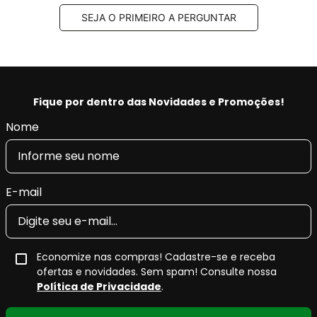
- Tecnologia e qualidade na produção, fornecendo a
SEJA O PRIMEIRO A PERGUNTAR
máxima tração, pilotagem precisa e segurança.
- Restaura as características originais do veículo,
conforto e retira as vibrações.
- Produto Original em diversas montadoras na
EUROPA e com certificado INMETRO.
Fique por dentro das Novidades e Promoções!
Nome
E-mail
Economize nas compras! Cadastre-se e receba
ofertas e novidades. Sem spam! Consulte nossa
Política de Privacidade
.