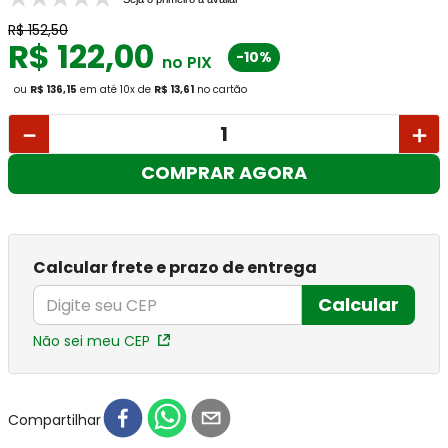
R$
152
,
50
R$
122
,
00
-10%
no PIX
ou
R$ 136,15
em até
10
x
de
R$ 13,61
no cartão
－
＋
COMPRAR AGORA
Calcular frete e prazo de entrega
Calcular
Não sei meu CEP
Compartilhar