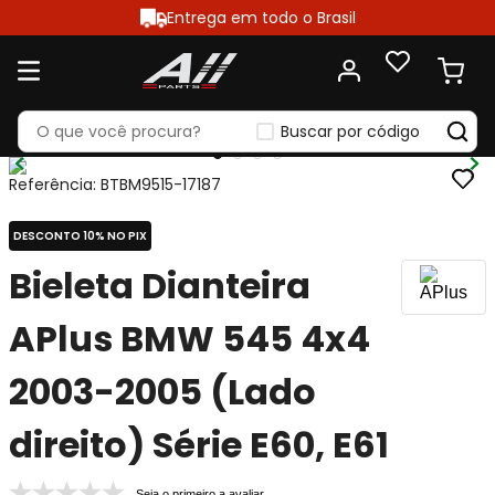
Entrega em todo o Brasil
Buscar por código
Referência
:
BTBM9515-17187
DESCONTO 10% NO PIX
Bieleta Dianteira
APlus BMW 545 4x4
2003-2005 (Lado
direito) Série E60, E61
Seja o primeiro a avaliar