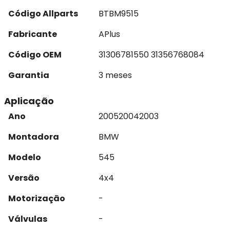
Código Allparts
BTBM9515
Fabricante
APlus
Código OEM
31306781550 31356768084
Garantia
3 meses
Aplicação
Ano
2005
2004
2003
Montadora
BMW
Modelo
545
Versão
4x4
Motorização
-
Válvulas
-