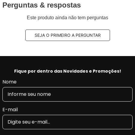
2016 e INMETRO,
Perguntas & respostas
Aplus 100% produzido na fábrica nossa fábrica na
Turquia.
Este produto ainda não tem perguntas
Benefícios Aplus:
SEJA O PRIMEIRO A PERGUNTAR
- Tecnologia e qualidade na produção, fornecendo a
máxima tração, pilotagem precisa e segurança.
- Restaura as características originais do veículo,
conforto e retira as vibrações.
- Produto Original em diversas montadoras na
Fique por dentro das Novidades e Promoções!
EUROPA e com certificado INMETRO.
Nome
E-mail