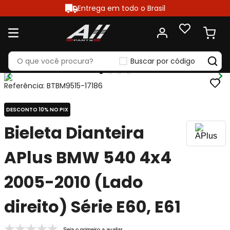
Entrega em todo o Brasil
Buscar por código
Referência
:
BTBM9515-17186
DESCONTO 10% NO PIX
Bieleta Dianteira
APlus BMW 540 4x4
2005-2010 (Lado
direito) Série E60, E61
Seja o primeiro a avaliar