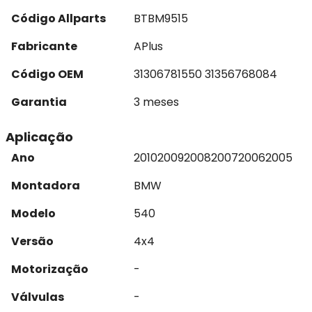
Código Allparts
BTBM9515
Fabricante
APlus
Código OEM
31306781550 31356768084
Garantia
3 meses
Aplicação
Ano
2010
2009
2008
2007
2006
2005
Montadora
BMW
Modelo
540
Versão
4x4
Motorização
-
Válvulas
-