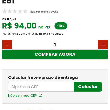
E61
Seja o primeiro a avaliar
R$
117
,
50
R$
94
,
00
-10%
no PIX
ou
R$ 104,90
em até
10
x
de
R$ 10,49
no cartão
－
＋
COMPRAR AGORA
Calcular frete e prazo de entrega
Calcular
Não sei meu CEP