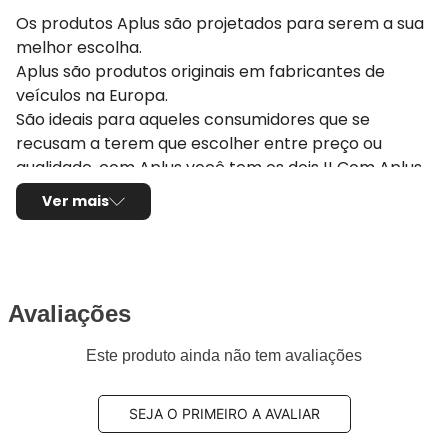
Os produtos Aplus são projetados para serem a sua
melhor escolha.
Aplus são produtos originais em fabricantes de
veículos na Europa.
São ideais para aqueles consumidores que se
recusam a terem que escolher entre preço ou
qualidade, com Aplus você tem os dois !! Com Aplus
você consegue manter a qualidade e a originalidade
Ver mais
do seu veículo pois eles seguem ou até melhoram os
padrões originais estipulados pela montadora do seu
carro. Se você deseja reestabelecer o desempenho
e a dirigibilidade original do seu veículo escolha a
Avaliações
Aplus
Este produto ainda não tem avaliações
Aplus tem mais de 40 anos de experiência
fornecendo componentes originais para
montadoras na Europa. Mais de 36 milhões de peças
SEJA O PRIMEIRO A AVALIAR
vendidas por ano anos, por isso nossos produtos e