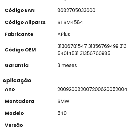
Código EAN
8682705033600
Código Allparts
BTBM4584
Fabricante
APlus
31306781547 31356769499 313
Código OEM
54014531 31356760985
Garantia
3 meses
Aplicação
Ano
2009
2008
2007
2006
2005
2004
Montadora
BMW
Modelo
540
Versão
-