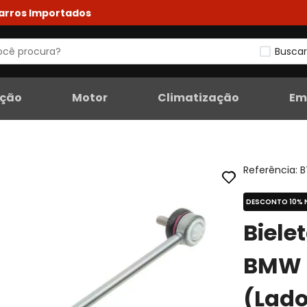
Carros Importados
Buscar
eção
Motor
Climatização
Em
Referência
:
B
DESCONTO 10% 
Biele
BMW 
(Lado