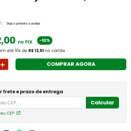
Seja o primeiro a avaliar
2
,
00
-10%
no PIX
em até
10
x
de
R$ 13,61
no cartão
＋
COMPRAR AGORA
r frete e prazo de entrega
Calcular
meu CEP