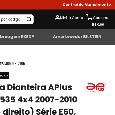
Central de Atendimento
Minha Conta
 por código
R$ 0,00
breagem EXEDY
Amortecedor BILSTEIN
TBM9515-17185
NO PIX
ta Dianteira APlus
535 4x4 2007-2010
 direito) Série E60,