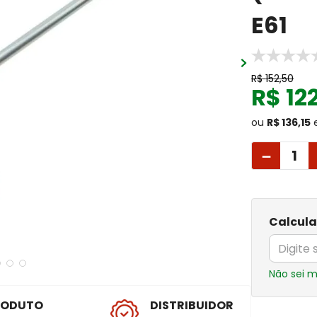
E61
R$
152
,
50
R$
12
ou
R$ 136,15
－
Calcula
Não sei 
RODUTO
DISTRIBUIDOR