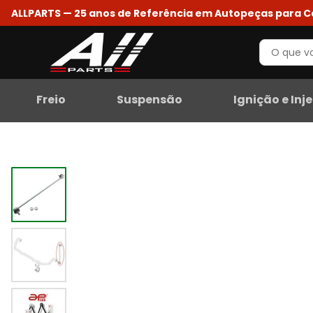
ALLPARTS — 25 anos de Referência em Autopeças para 
Freio
Suspensão
Ignição e Inj