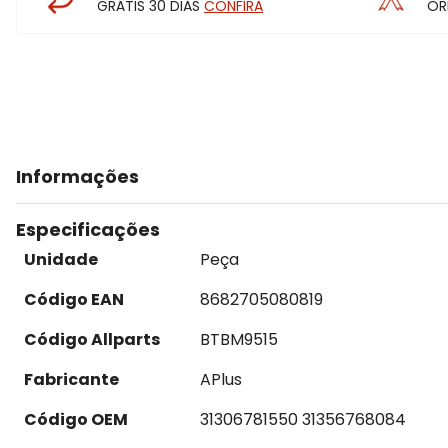
GRÁTIS 30 DIAS
CONFIRA
OR
Informações
Especificações
Unidade
Peça
Código EAN
8682705080819
Código Allparts
BTBM9515
Fabricante
APlus
Código OEM
31306781550 31356768084