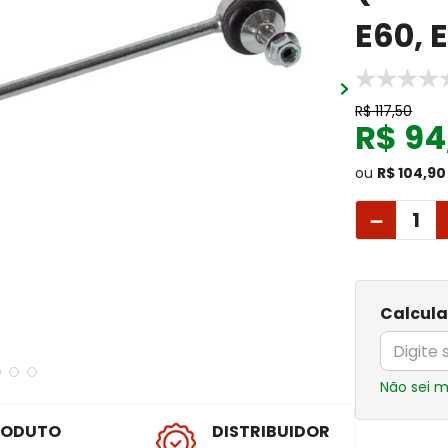
E60, 
R$
117
,
50
R$
94
ou
R$ 104,90
－
Calcula
Não sei 
RODUTO
DISTRIBUIDOR