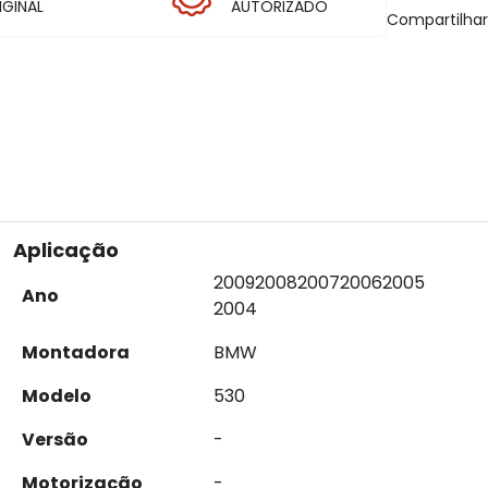
IGINAL
AUTORIZADO
Compartilha
Aplicação
2009
2008
2007
2006
2005
Ano
2004
Montadora
BMW
Modelo
530
Versão
-
Motorização
-