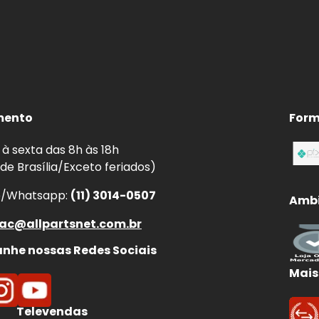
mento
Form
à sexta das 8h às 18h
 de Brasília/Exceto feriados)
e/Whatsapp:
(11) 3014-0507
Ambi
ac@allpartsnet.com.br
he nossas Redes Sociais
Mais
Televendas