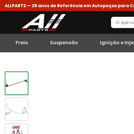
ALLPARTS — 25 anos de Referência em Autopeças para 
Freio
Suspensão
Ignição e Inj