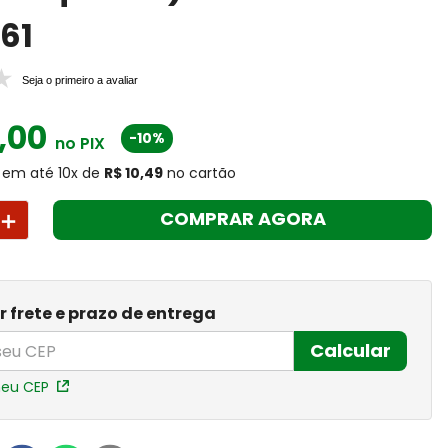
E61
Seja o primeiro a avaliar
,
00
-10%
no PIX
em até
10
x
de
R$ 10,49
no cartão
＋
COMPRAR AGORA
r frete e prazo de entrega
Calcular
meu CEP