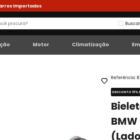
Carros Importados
Buscar
eção
Motor
Climatização
Em
Referência
:
B
DESCONTO 10% 
Biele
BMW 
(Lado