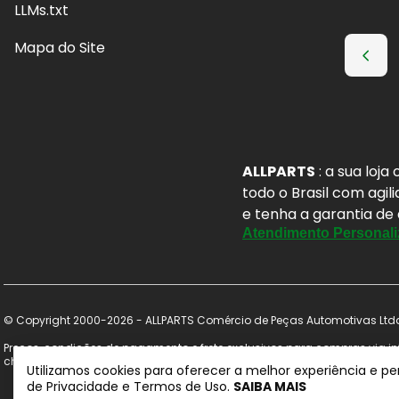
LLMs.txt
Mapa do Site
ALLPARTS
: a sua loj
todo o Brasil com agil
e tenha a garantia de
Atendimento Personali
© Copyright 2000-2026 - ALLPARTS Comércio de Peças Automotivas Ltda 
Preços, condições de pagamento e frete exclusivos para compras via int
checkout. Certifique-se de revisar o seu carrinho para obter o preço fi
Utilizamos cookies para oferecer a melhor experiência e p
de Privacidade e Termos de Uso.
SAIBA MAIS