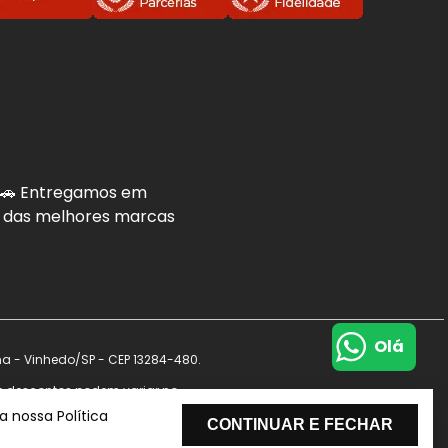
. 🚗 Entregamos em
is das melhores marcas
Olá
na - Vinhedo/SP - CEP 13284-480.
s e descontos podem variar no
de dados.
 nossa Política
CONTINUAR E FECHAR