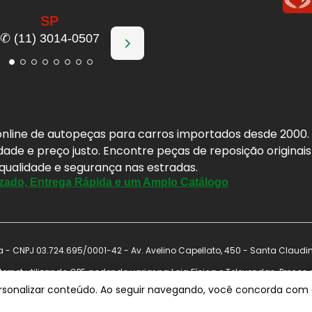
SP
✆ (11) 3014-0507
a online de autopeças para carros importados desde 2000
idade e preço justo. Encontre peças de reposição origina
 qualidade e segurança nas estradas.
zado, Entrega Rápida e um Amplo Catálogo
- CNPJ 03.724.695/0001-42 - Av. Avelino Capellato, 450 - Santa Claudi
ernet utilizando CPF, podendo variar na Loja Física e Televendas. Preço
nal antes de concluir a compra. Vendas sujeitas a análise e confirmação 
ersonalizar conteúdo. Ao seguir navegando, você concorda com a