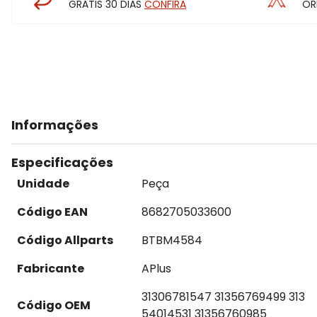
GRÁTIS 30 DIAS
CONFIRA
OR
Informações
Especificações
Unidade
Peça
Código EAN
8682705033600
Código Allparts
BTBM4584
Fabricante
APlus
31306781547 31356769499 313
Código OEM
54014531 31356760985