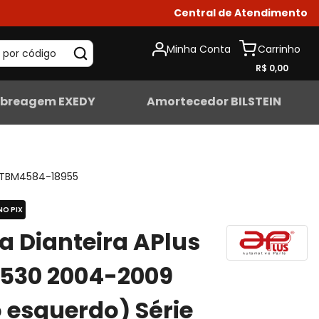
Central de Atendimento
Minha Conta
 por código
R$ 0,00
breagem EXEDY
Amortecedor BILSTEIN
TBM4584-18955
NO PIX
ta Dianteira APlus
530 2004-2009
 esquerdo) Série