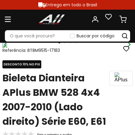
Entrega em todo o Brasil
Buscar por código
Referência
:
BTBM9515-17183
DESCONTO 10% NO PIX
Bieleta Dianteira
APlus BMW 528 4x4
2007-2010 (Lado
direito) Série E60, E61
Seja o primeiro a avaliar