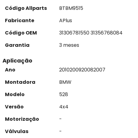
Código Allparts
BTBM9515
Fabricante
APlus
Código OEM
31306781550 31356768084
Garantia
3 meses
Aplicação
Ano
2010
2009
2008
2007
Montadora
BMW
Modelo
528
Versão
4x4
Motorização
-
Válvulas
-