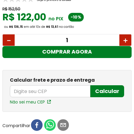
R$
152
,
50
R$
122
,
00
-10%
no PIX
ou
R$ 136,15
em até
10
x
de
R$ 13,61
no cartão
－
＋
COMPRAR AGORA
Calcular frete e prazo de entrega
Calcular
Não sei meu CEP
Compartilhar