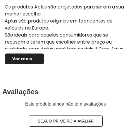
Os produtos Aplus são projetados para serem a sua
melhor escolha.
Aplus são produtos originais em fabricantes de
veículos na Europa.
São ideais para aqueles consumidores que se
recusam a terem que escolher entre preço ou
qualidade, com Aplus você tem os dois !! Com Aplus
você consegue manter a qualidade e a originalidade
Ver mais
do seu veículo pois eles seguem ou até melhoram os
padrões originais estipulados pela montadora do seu
carro. Se você deseja reestabelecer o desempenho
e a dirigibilidade original do seu veículo escolha a
Avaliações
Aplus
Este produto ainda não tem avaliações
Aplus tem mais de 40 anos de experiência
fornecendo componentes originais para
montadoras na Europa. Mais de 36 milhões de peças
SEJA O PRIMEIRO A AVALIAR
vendidas por ano anos, por isso nossos produtos e