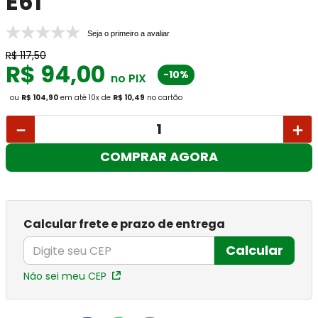
E61
Seja o primeiro a avaliar
R$
117
,
50
R$
94
,
00
-10%
no PIX
ou
R$ 104,90
em até
10
x
de
R$ 10,49
no cartão
－
＋
COMPRAR AGORA
Calcular frete e prazo de entrega
Calcular
Não sei meu CEP