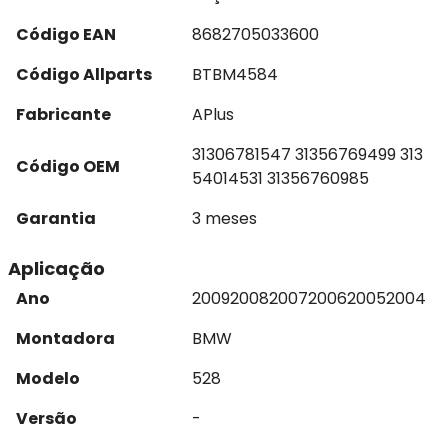
Código EAN
8682705033600
Código Allparts
BTBM4584
Fabricante
APlus
31306781547 31356769499 313
Código OEM
54014531 31356760985
Garantia
3 meses
Aplicação
Ano
2009
2008
2007
2006
2005
2004
Montadora
BMW
Modelo
528
Versão
-