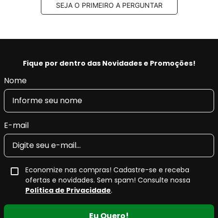
SEJA O PRIMEIRO A PERGUNTAR
ISO 2701: 2013 TS EN ISO 14001: 2015 ve IATF 16949:
2016 e INMETRO,
Aplus 100% produzido na fábrica nossa fábrica na
Turquia.
Fique por dentro das Novidades e Promoções!
Benefícios Aplus:
Nome
- Tecnologia e qualidade na produção, fornecendo a
máxima tração, pilotagem precisa e segurança.
- Restaura as características originais do veículo,
conforto e retira as vibrações.
E-mail
- Produto Original em diversas montadoras na
EUROPA e com certificado INMETRO.
Economize nas compras! Cadastre-se e receba
ofertas e novidades. Sem spam! Consulte nossa
Política de Privacidade
.
Eu Quero!