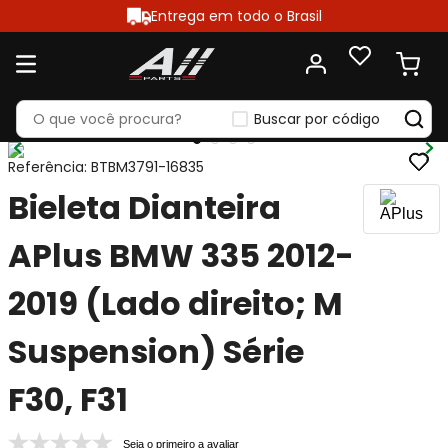
Entrega em todo o Brasil
Buscar por código
Referência
:
BTBM3791-16835
Bieleta Dianteira
APlus BMW 335 2012-
2019 (Lado direito; M
Suspension) Série
F30, F31
Seja o primeiro a avaliar