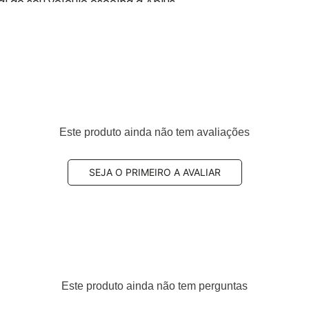
al do seu veículo escolha a Aplus
do componentes originais para montadoras na Europa.
por isso nossos produtos e serviços únicos. Produzimos
ados: ISO 9001: 2015, ISO 2701: 2013 TS EN ISO 14001: 2015
quia.
Este produto ainda não tem avaliações
 máxima tração, pilotagem precisa e segurança.
nforto e retira as vibrações.
SEJA O PRIMEIRO A AVALIAR
PA e com certificado INMETRO.
Este produto ainda não tem perguntas