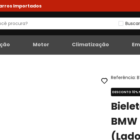
Carros Importados
Buscar
eção
Motor
Climatização
Em
Referência
:
B
DESCONTO 10% 
Biele
BMW 
(Lado