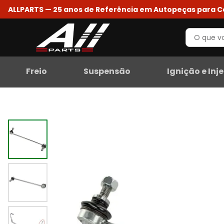
ALLPARTS — 25 anos de Referência em Autopeças para 
Freio
Suspensão
Ignição e Inj