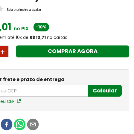
Seja o primeiro a avaliar
,
01
-10%
no PIX
em até
10
x
de
R$ 10,71
no cartão
＋
COMPRAR AGORA
r frete e prazo de entrega
Calcular
meu CEP
r