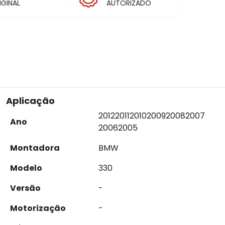
IGINAL
AUTORIZADO
Aplicação
2012
2011
2010
2009
2008
2007
Ano
2006
2005
Montadora
BMW
Modelo
330
Versão
-
Motorização
-