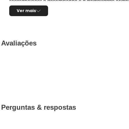
reestabelecer o desempenho e a dirigibilidade origin
Ver mais
Aplus tem mais de 40 anos de experiência fornecen
Mais de 36 milhões de peças vendidas por ano anos, 
peças para automóveis e caminhões com todos certific
ve IATF 16949: 2016 e INMETRO,
Avaliações
Aplus 100% produzido na fábrica nossa fábrica na Tur
Benefícios Aplus:
- Tecnologia e qualidade na produção, fornecendo a
- Restaura as características originais do veículo, co
- Produto Original em diversas montadoras na EURO
Perguntas & respostas