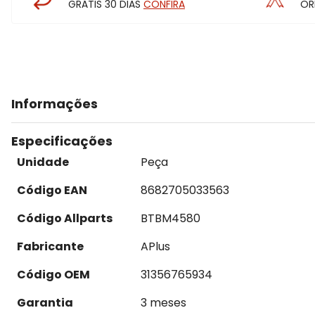
GRÁTIS 30 DIAS
CONFIRA
OR
Informações
Especificações
Unidade
Peça
Código EAN
8682705033563
Código Allparts
BTBM4580
Fabricante
APlus
Código OEM
31356765934
Garantia
3 meses