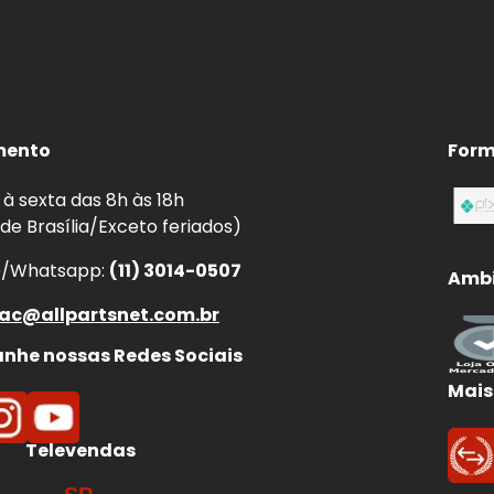
mento
Form
à sexta das 8h às 18h
 de Brasília/Exceto feriados)
e/Whatsapp:
(11) 3014-0507
Ambi
ac@allpartsnet.com.br
he nossas Redes Sociais
Mais
Televendas