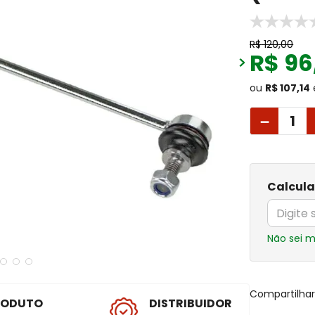
R$
120
,
00
R$
96
ou
R$ 107,14
－
Calcula
Não sei 
Compartilha
RODUTO
DISTRIBUIDOR