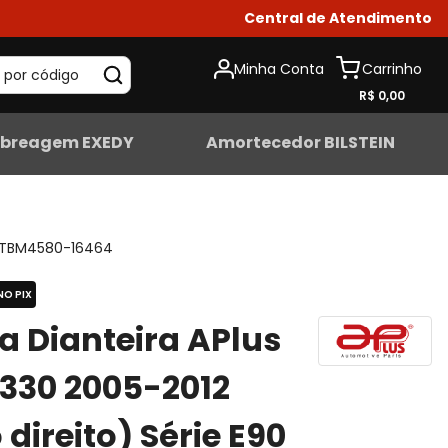
Central de Atendimento
Minha Conta
 por código
R$ 0,00
breagem EXEDY
Amortecedor BILSTEIN
TBM4580-16464
NO PIX
ta Dianteira APlus
330 2005-2012
 direito) Série E90