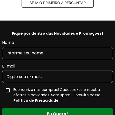
SEJA O PRIMEIRO A PERGUNTAR
ISO 2701: 2013 TS EN ISO 14001: 2015 ve IATF 16949:
2016 e INMETRO,
Aplus 100% produzido na fábrica nossa fábrica na
Turquia.
Fique por dentro das Novidades e Promoções!
Benefícios Aplus:
Nome
- Tecnologia e qualidade na produção, fornecendo a
máxima tração, pilotagem precisa e segurança.
- Restaura as características originais do veículo,
conforto e retira as vibrações.
E-mail
- Produto Original em diversas montadoras na
EUROPA e com certificado INMETRO.
Economize nas compras! Cadastre-se e receba
ofertas e novidades. Sem spam! Consulte nossa
Política de Privacidade
.
Eu Quero!