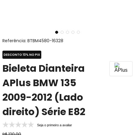
Referência
:
BTBM4580-16328
DESCONTO 10% NO PIX
Bieleta Dianteira
APlus BMW 135
2009-2012 (Lado
direito) Série E82
Seja o primeiro a avaliar
R$
120
,
00