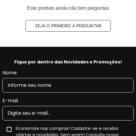
2016 e INMETRO,
Este produto ainda não tem perguntas
Aplus 100% produzido na fábrica nossa fábrica na
Turquia.
SEJA O PRIMEIRO A PERGUNTAR
Benefícios Aplus:
- Tecnologia e qualidade na produção, fornecendo a
máxima tração, pilotagem precisa e segurança.
- Restaura as características originais do veículo,
Fique por dentro das Novidades e Promoções!
conforto e retira as vibrações.
Nome
- Produto Original em diversas montadoras na
EUROPA e com certificado INMETRO.
E-mail
Economize nas compras! Cadastre-se e receba
ofertas e novidades. Sem spam! Consulte nossa