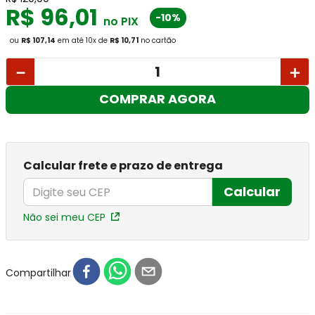
R$
96
,
01
-10%
no PIX
ou
R$ 107,14
em até
10
x
de
R$ 10,71
no cartão
－
＋
COMPRAR AGORA
Calcular frete e prazo de entrega
Calcular
Não sei meu CEP
Compartilhar