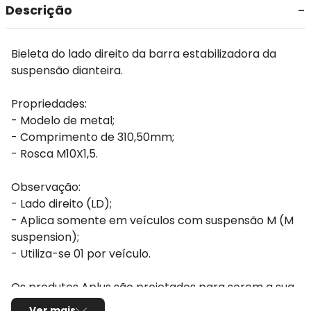
Descrição
Bieleta do lado direito da barra estabilizadora da
suspensão dianteira.
Propriedades:
- Modelo de metal;
- Comprimento de 310,50mm;
- Rosca M10X1,5.
Observação:
- Lado direito (LD);
- Aplica somente em veículos com suspensão M (M
suspension);
- Utiliza-se 01 por veículo.
Os produtos Aplus são projetados para serem a sua
melhor escolha.
Ver mais