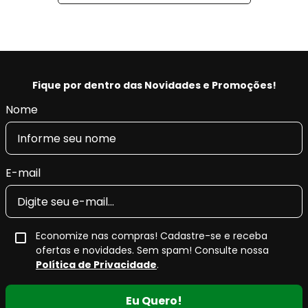
2016 e INMETRO,
Aplus 100% produzido na fábrica nossa fábrica na
Turquia.
Benefícios Aplus:
Fique por dentro das Novidades e Promoções!
- Tecnologia e qualidade na produção, fornecendo a
Nome
máxima tração, pilotagem precisa e segurança.
- Restaura as características originais do veículo,
conforto e retira as vibrações.
- Produto Original em diversas montadoras na
E-mail
EUROPA e com certificado INMETRO.
Economize nas compras! Cadastre-se e receba
ofertas e novidades. Sem spam! Consulte nossa
Política de Privacidade
.
Eu Quero!