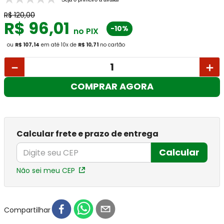
R$
120
,
00
R$
96
,
01
-10%
no PIX
ou
R$ 107,14
em até
10
x
de
R$ 10,71
no cartão
－
＋
COMPRAR AGORA
Calcular frete e prazo de entrega
Calcular
Não sei meu CEP
Compartilhar