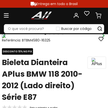
Entrega em todo o Brasil
Buscar por código
Referência
:
BTBM4580-16325
DESCONTO 10% NO PIX
Bieleta Dianteira
APlus BMW 118 2010-
2012 (Lado direito)
Série E87
Seja o primeiro a avaliar