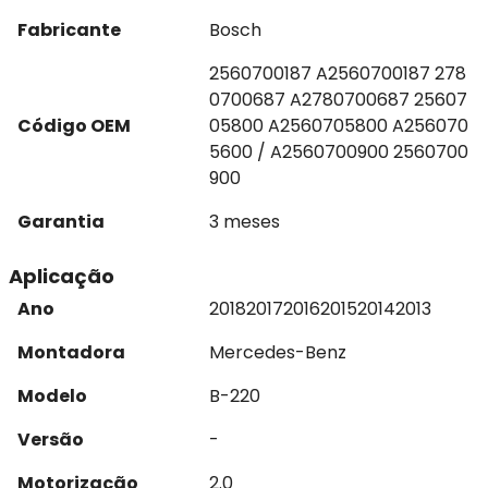
Fabricante
Bosch
2560700187 A2560700187 278
0700687 A2780700687 25607
Código OEM
05800 A2560705800 A256070
5600 / A2560700900 2560700
900
Garantia
3 meses
Aplicação
Ano
2018
2017
2016
2015
2014
2013
Montadora
Mercedes-Benz
Modelo
B-220
Versão
-
Motorização
2.0