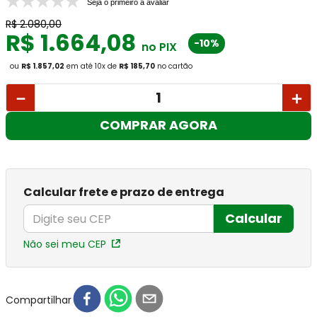
Seja o primeiro a avaliar
R$
2
.
080
,
00
R$
1
.
664
,
08
-10%
no PIX
ou
R$ 1.857,02
em até
10
x
de
R$ 185,70
no cartão
－
＋
COMPRAR AGORA
Calcular frete e prazo de entrega
Calcular
Não sei meu CEP
Compartilhar