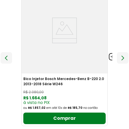
Bico Injetor Bosch Mercedes-Benz B-220 2.0
2013-2018 Série W246
R$
2
.
080
,
00
R$
1
.
664
,
08
à vista no PIX
ou
R$ 1.857,02
em até
10
x
de
R$ 185,70
no cartão
Comprar