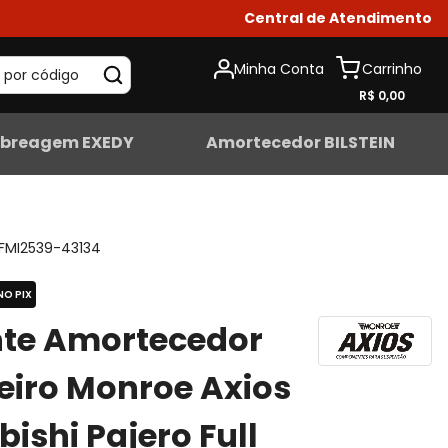
Central de Atendimento
Minha Conta
 por código
R$ 0,00
breagem EXEDY
Amortecedor BILSTEIN
FMI2539-43134
NO PIX
nte Amortecedor
eiro Monroe Axios
bishi Pajero Full