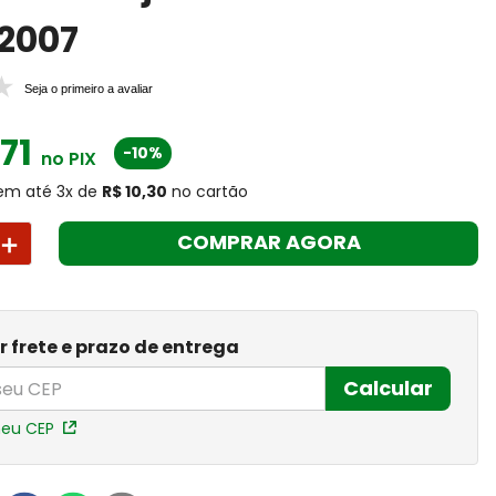
2007
Seja o primeiro a avaliar
,
71
-10%
no PIX
em até
3
x
de
R$ 10,30
no cartão
＋
COMPRAR AGORA
r frete e prazo de entrega
Calcular
meu CEP