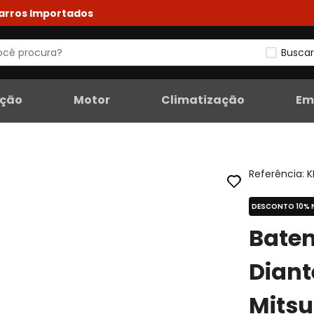
Carros Importados
Buscar
eção
Motor
Climatização
Em
Referência
:
K
DESCONTO 10% 
Bate
Diant
Mitsu