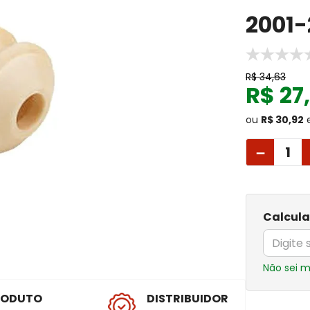
2001-
R$
34
,
63
R$
27
ou
R$ 30,92
－
Calcula
Não sei 
RODUTO
DISTRIBUIDOR