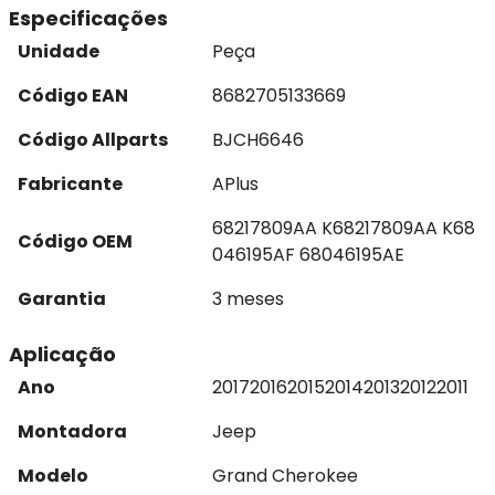
Especificações
Unidade
Peça
Código EAN
8682705133669
Código Allparts
BJCH6646
Fabricante
APlus
68217809AA K68217809AA K68
Código OEM
046195AF 68046195AE
Garantia
3 meses
Aplicação
Ano
2017
2016
2015
2014
2013
2012
2011
Montadora
Jeep
Modelo
Grand Cherokee