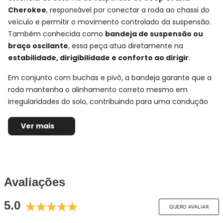
Cherokee
, responsável por conectar a roda ao chassi do
veículo e permitir o movimento controlado da suspensão.
Também conhecida como
bandeja de suspensão ou
braço oscilante
, essa peça atua diretamente na
estabilidade, dirigibilidade e conforto ao dirigir
.
Em conjunto com buchas e pivô, a bandeja garante que a
roda mantenha o alinhamento correto mesmo em
irregularidades do solo, contribuindo para uma condução
mais segura e previsível.
Ver mais
Ficha Técnica e Especificações:
Bandeja Superior Dianteira APlus
Montadora:
Jeep
Avaliações
Modelo:
Grand Cherokee
Anos:
2011, 2012, 2013, 2014, 2015, 2016 e 2017
5.0
QUERO AVALIAR
Observações técnicas:
(Lado esquerdo) -