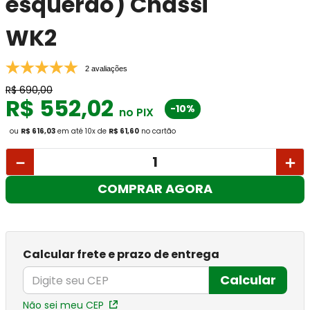
esquerdo) Chassi
WK2
2 avaliações
R$
690
,
00
R$
552
,
02
-10%
no PIX
ou
R$ 616,03
em até
10
x
de
R$ 61,60
no cartão
－
＋
COMPRAR AGORA
Calcular frete e prazo de entrega
Calcular
Não sei meu CEP