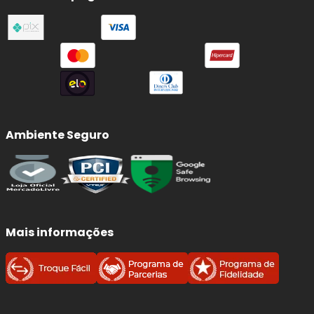
para o sistema de suspensão e direção, contribuindo para
uma condução mais precisa e confortável no dia a dia.
Por que confiamos na APLUS
AUTOMOTIVE?
Especialização em suspensão e direção:
linha desenvolvida para atender com precisão
Ambiente Seguro
os principais sistemas responsáveis por
estabilidade, dirigibilidade e segurança
.
Engenharia de aplicação:
peças produzidas
com foco em
medidas corretas, encaixe
preciso e desempenho consistente
.
Mais informações
Ampla cobertura de frota:
portfólio com
aplicações para montadoras e modelos do
mercado automotivo.
Padrão original:
componentes projetados
para suportar o uso severo da rotina urbana e