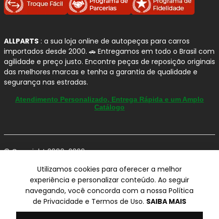
durabilidade
na manutenção automotiva, as peças da
APLUS AUTOMOTIVE
entregam uma solução confiável
para o sistema de suspensão e direção, contribuindo para
ALLPARTS
: a sua loja online de autopeças para carros
uma condução mais precisa e confortável no dia a dia.
importados desde 2000. 🚗 Entregamos em todo o Brasil com
agilidade e preço justo. Encontre peças de reposição originais
Por que confiamos na APLUS
das melhores marcas e tenha a garantia de qualidade e
AUTOMOTIVE?
segurança nas estradas.
Atendimento Personalizado, Entrega Rápida e um Amplo
Especialização em suspensão e direção:
Catálogo
linha desenvolvida para atender com precisão
os principais sistemas responsáveis por
estabilidade, dirigibilidade e segurança
.
Engenharia de aplicação:
peças produzidas
© Copyright 2000-2026
com foco em
medidas corretas, encaixe
ALLPARTS Com. de Peças Automotivas Ltda.
Utilizamos cookies para oferecer a melhor
CNPJ 03.724.695/0001-42 - Av. Avelino Capellato, 450 - Santa
preciso e desempenho consistente
.
experiência e personalizar conteúdo. Ao seguir
Claudina - Vinhedo/SP - CEP 13284-480.
Ampla cobertura de frota:
portfólio com
navegando, você concorda com a nossa Política
aplicações para montadoras e modelos do
Preços, condições de pagamento e frete exclusivos para compras via
de Privacidade e Termos de Uso.
SAIBA MAIS
internet utilizando CPF, podendo variar na Loja Física e Televendas.
mercado automotivo.
Preços e descontos podem variar no checkout.