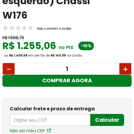
esquerdo) Chassi
W176
Seja o primeiro a avaliar
R$
1
.
568
,
75
R$
1
.
255
,
06
-10%
no PIX
ou
R$ 1.400,58
em até
10
x
de
R$ 140,05
no cartão
－
＋
COMPRAR AGORA
Calcular frete e prazo de entrega
Calcular
Não sei meu CEP