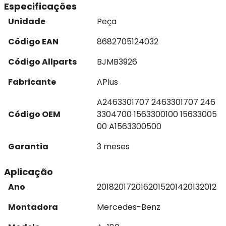
Especificações
Unidade
Peça
Código EAN
8682705124032
Código Allparts
BJMB3926
Fabricante
APlus
A2463301707 2463301707 246
Código OEM
3304700 1563300100 15633005
00 A1563300500
Garantia
3 meses
Aplicação
Ano
2018
2017
2016
2015
2014
2013
2012
Montadora
Mercedes-Benz