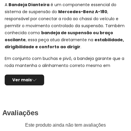
A
Bandeja Dianteira
é um componente essencial do
sistema de suspensão do
Mercedes-Benz A-180
,
responsável por conectar a roda ao chassi do veículo e
permitir o movimento controlado da suspensão. Também
conhecida como
bandeja de suspensão ou braço
oscilante
, essa peça atua diretamente na
estabilidade,
dirigibilidade e conforto ao dirigir
.
Em conjunto com buchas e pivô, a bandeja garante que a
roda mantenha o alinhamento correto mesmo em
irregularidades do solo, contribuindo para uma condução
mais segura e previsível.
Ver mais
Ficha Técnica e Especificações:
Bandeja Dianteira APlus
Avaliações
Montadora:
Mercedes-Benz
Modelo:
A-180
Este produto ainda não tem avaliações
Anos:
2012, 2013, 2014, 2015, 2016, 2017 e 2018