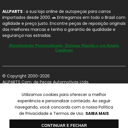
ALLPARTS
: a sua loja online de autopeças para carros
importados desde 2000. 🚗 Entregamos em todo o Brasil com
agilidade e preço justo. Encontre peças de reposição originais
das melhores marcas e tenha a garantia de qualidade e
segurança nas estradas.
Atendimento Personalizado, Entrega Rápida e um Amplo
Catálogo
© Copyright 2000-2026
ALLPARTS Com. de Peças Automotivas Ltda.
CNPJ 03.724.695/0001-42 - Av. Avelino Capellato, 450 - Santa
Claudina - Vinhedo/SP - CEP 13284-480.
Utilizamos cookies para oferecer a melhor
experiência e personalizar conteúdo. Ao seguir
Preços, condições de pagamento e frete exclusivos para compras via
navegando, você concorda com a nossa Política
internet utilizando CPF, podendo variar na Loja Física e Televendas.
Preços e descontos podem variar no checkout.
de Privacidade e Termos de Uso.
SAIBA MAIS
Certifique-se de revisar o seu carrinho para obter o preço final antes
de concluir a compra.
Olá
Vendas sujeitas a análise e confirmação de dados.
CONTINUAR E FECHAR