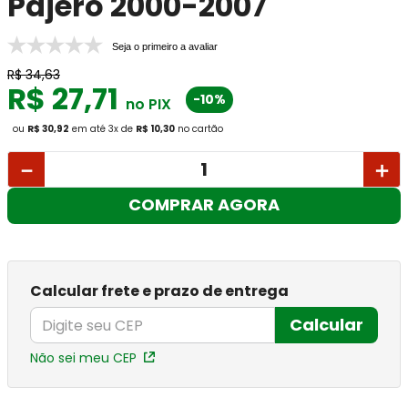
Pajero 2000-2007
Seja o primeiro a avaliar
R$
34
,
63
R$
27
,
71
-10%
no PIX
ou
R$ 30,92
em até
3
x
de
R$ 10,30
no cartão
－
＋
COMPRAR AGORA
Calcular frete e prazo de entrega
Calcular
Não sei meu CEP