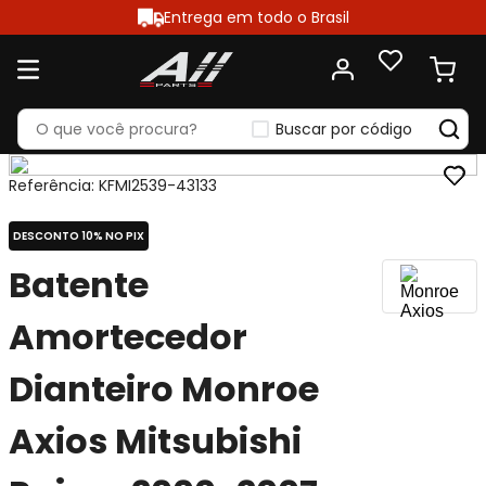
Entrega em todo o Brasil
Buscar por código
Referência
:
KFMI2539-43133
DESCONTO 10% NO PIX
Batente
Amortecedor
Dianteiro Monroe
Axios Mitsubishi