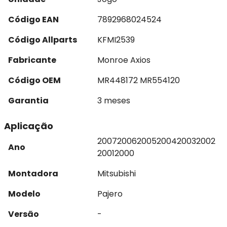
Código EAN
7892968024524
Código Allparts
KFMI2539
Fabricante
Monroe Axios
Código OEM
MR448172 MR554120
Garantia
3 meses
Aplicação
2007
2006
2005
2004
2003
2002
Ano
2001
2000
Montadora
Mitsubishi
Modelo
Pajero
Versão
-