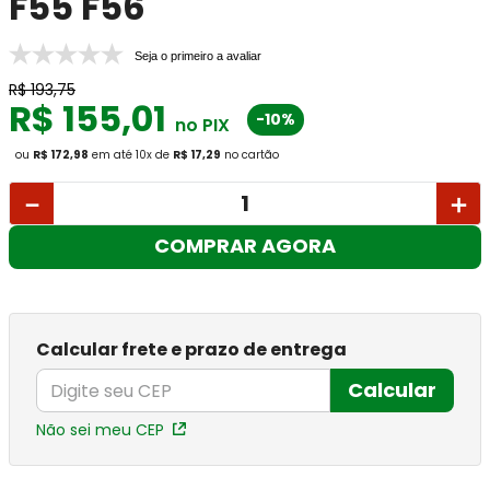
F55 F56
Seja o primeiro a avaliar
R$
193
,
75
R$
155
,
01
-10%
no PIX
ou
R$ 172,98
em até
10
x
de
R$ 17,29
no cartão
－
＋
COMPRAR AGORA
Calcular frete e prazo de entrega
Calcular
Não sei meu CEP