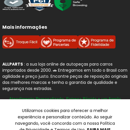
Mais informações
ALLPARTS
: a sua loja online de autopeças para carros
importados desde 2000. 🚗 Entregamos em todo o Brasil com
agilidade e preço justo. Encontre peças de reposição originais
das melhores marcas e tenha a garantia de qualidade e
segurança nas estradas.
Atendimento Personalizado, Entrega Rápida e um Amplo
Catálogo
Utilizamos cookies para oferecer a melhor
experiência e personalizar conteúdo. Ao seguir
navegando, você concorda com a nossa Política
© Copyright 2000-2026
de Privacidade e Termos de Uso.
SAIBA MAIS