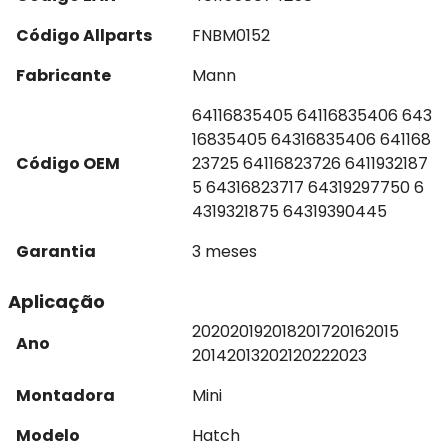
Código Allparts
FNBM0152
Fabricante
Mann
64116835405 64116835406 643
16835405 64316835406 641168
Código OEM
23725 64116823726 6411932187
5 64316823717 64319297750 6
4319321875 64319390445
Garantia
3 meses
Aplicação
2020
2019
2018
2017
2016
2015
Ano
2014
2013
2021
2022
2023
Montadora
Mini
Modelo
Hatch