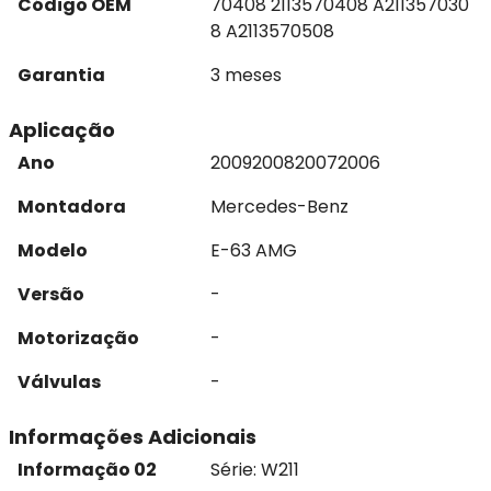
Código OEM
70408 2113570408 A211357030
8 A2113570508
Garantia
3 meses
Aplicação
Ano
2009
2008
2007
2006
Montadora
Mercedes-Benz
Modelo
E-63 AMG
Versão
-
Motorização
-
Válvulas
-
Informações Adicionais
Informação 02
Série: W211