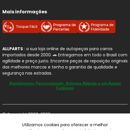
Mais informações
ALLPARTS
: a sua loja online de autopeças para carros
importados desde 2000. 🚗 Entregamos em todo o Brasil com
agilidade e preço justo. Encontre peças de reposição originais
das melhores marcas e tenha a garantia de qualidade e
segurança nas estradas.
Atendimento Personalizado, Entrega Rápida e um Amplo
Catálogo
© Copyright 2000-2026
ALLPARTS Com. de Peças Automotivas Ltda.
Utilizamos cookies para oferecer a melhor
CNPJ 03.724.695/0001-42 - Av. Avelino Capellato, 450 - Santa