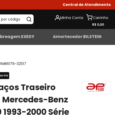
Central de Atendimento
Minha Conta
 por código
R$ 0,00
breagem EXEDY
Amortecedor BILSTEIN
RMB6176-32517
NO PIX
raços Traseiro
s Mercedes-Benz
 1993-2000 Série