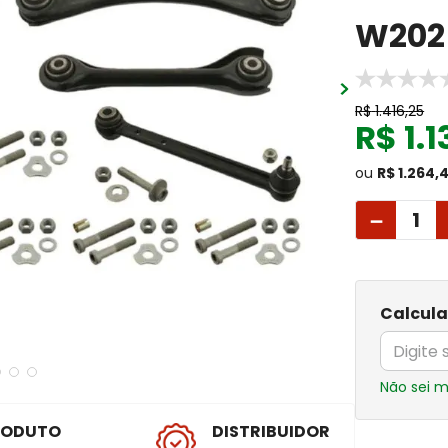
W202
R$
1
.
416
,
25
R$
1
.
1
ou
R$ 1.264,
－
Calcula
Não sei 
RODUTO
DISTRIBUIDOR