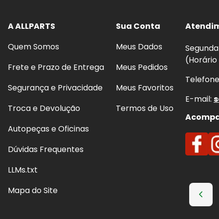
Qualidade e Procedência: Peças 
AUTOMOTIVE
A ALLPARTS
Sua Conta
Atendi
A
APLUS AUTOMOTIVE
é uma marca reconhecida no
Quem Somos
Meus Dados
Segunda 
componentes de suspensão e direção
, com foco 
(Horário
ampla cobertura para veículos importados.
Frete e Prazo de Entrega
Meus Pedidos
Telefon
Para quem busca
segurança
,
estabilidade
e
dura
Segurança e Privacidade
Meus Favoritos
AUTOMOTIVE
entregam uma solução confiável para 
E-mail:
s
Troca e Devolução
Termos de Uso
uma condução mais precisa e confortável no dia a di
Acompan
Autopeças e Oficinas
Por que confiamos na APLUS AU
Dúvidas Frequentes
Especialização em suspensão e direção:
linh
LLMs.txt
sistemas responsáveis por
estabilidade, diri
Engenharia de aplicação:
peças produzidas 
Mapa do Site
desempenho consistente
.
Ampla cobertura de frota:
portfólio com apl