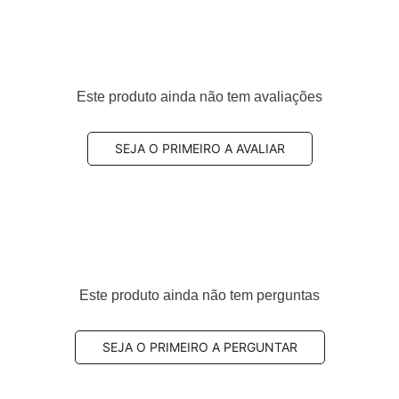
Este produto ainda não tem avaliações
veículo
SEJA O PRIMEIRO A AVALIAR
9, 1243500129, 2103503306, 2013503906, 2103502153,
, 1243500153, 2103500953, 2103503406, 1243502206,
6, 2013503306, 2103502406, 2103502506, 2103501706,
6, 1293500506, 1293500906, 2013503306, 1243504206,
06, 1243507606, 1293500406, 2103501606
Este produto ainda não tem perguntas
egue as especificações originais para os anos
1993,
 compra, confirme o
lado de aplicação (direito ou
SEJA O PRIMEIRO A PERGUNTAR
odelo é
superior ou inferior
, além do
código original