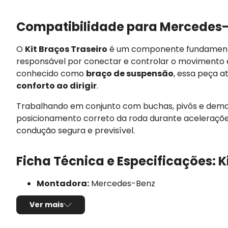
Compatibilidade para Mercedes-
O
Kit Braços Traseiro
é um componente fundamenta
responsável por conectar e controlar o movimento 
conhecido como
braço de suspensão
, essa peça 
conforto ao dirigir
.
Trabalhando em conjunto com buchas, pivôs e demai
posicionamento correto da roda durante aceleraçõe
condução segura e previsível.
Ficha Técnica e Especificações: K
Montadora:
Mercedes-Benz
Modelo:
C-220
Ver mais
Anos:
1993, 1994, 1995, 1996, 1997, 1998, 1999 e 200
Observações técnicas:
- Série: W202