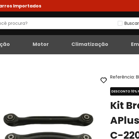
Carros Importados
Buscar
eção
Motor
Climatização
Em
Referência
:
B
DESCONTO 10% 
Kit B
APlu
C-220