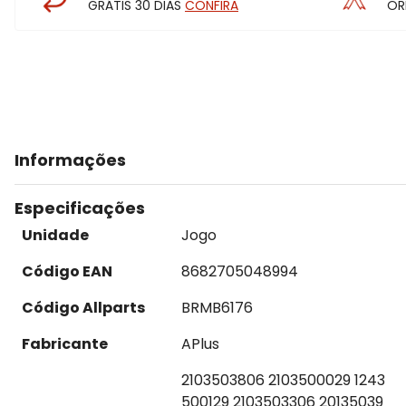
GRÁTIS 30 DIAS
CONFIRA
OR
Informações
Especificações
Unidade
Jogo
Código EAN
8682705048994
Código Allparts
BRMB6176
Fabricante
APlus
2103503806 2103500029 1243
500129 2103503306 20135039