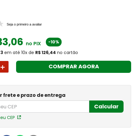
Seja o primeiro a avaliar
33
,
06
-10%
no PIX
43
em até
10
x
de
R$ 126,44
no cartão
＋
COMPRAR AGORA
r frete e prazo de entrega
Calcular
meu CEP