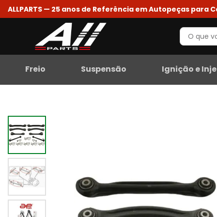
ALLPARTS — 25 anos de Referência em Autopeças para 
Freio
Suspensão
Ignição e Inj