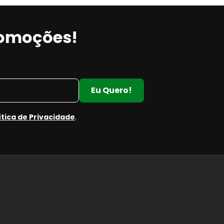
romoções!
Eu Quero!
ítica de Privacidade
.