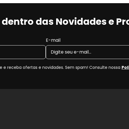
 Braços Traseiro?
r dentro das Novidades e P
 a impactos constantes, buracos e condições irregulares
chas ou no pivô, comprometendo o alinhamento e o
E-mail
suspensão, folgas, vibrações, desalinhamento
 de estabilidade
.
 e receba ofertas e novidades. Sem spam! Consulte nossa
Pol